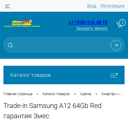
Вход
Регистрация
+7 (958) 516 48 15
0
Заказать звонок
Для клиентов всех банков
Разбейте
оплату
на части
без переплат
Каталог товаров
График платежей
•
•
•
Главная страница
Каталог товаров
Уценка
Смартфоны из Tr
Trade-in Samsung A12 64Gb Red
Сегодня
25
%
гарантия 3мес