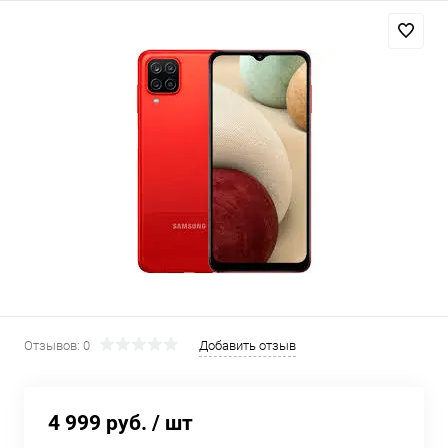
Добавляйте товары
в корзину
Оплачивайте сегодня только
25
% картой любого банка
Получайте товар
выбранный способом
Оставшиеся
75
% будут
списываться
с вашей карты
Отзывов: 0
Добавить отзыв
по
25
%
каждые 2 недели
4 999 руб.
/ шт
Подробнее