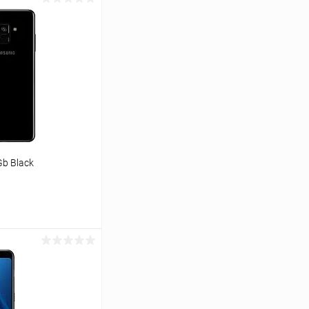
Gb Black
ину
К сравнению