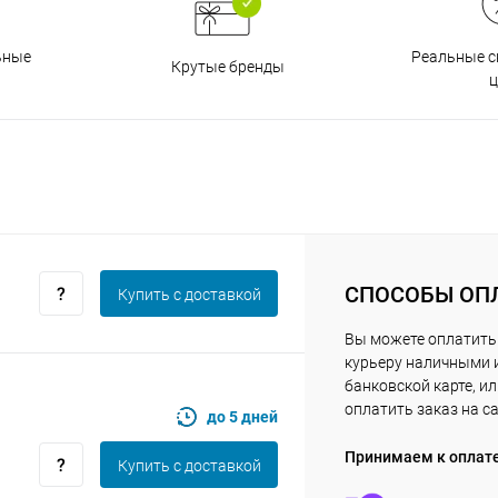
Получайте товар
выбранный способом
Реальные с
ьные
Крутые бренды
ц
Оставшиеся
75
% будут
списываться
с вашей карты
по
25
%
каждые 2 недели
Подробнее
об оплате Плайтом
СПОСОБЫ ОП
Купить c доставкой
Вы можете оплатить
курьеру наличными 
25
банковской карте, и
раз в 2
оплатить заказ на с
Остались вопросы?
недели
до 5 дней
8 800 302-02-51
Принимаем к оплат
Купить c доставкой
plait.ru