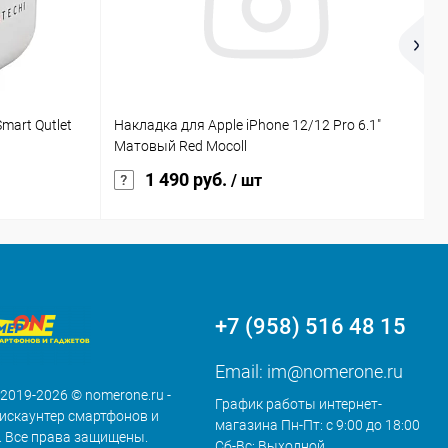
mart Qutlet
Накладка для Apple iPhone 12/12 Pro 6.1"
T
Матовый Red Mocoll
г
1 490 руб.
/ шт
+7 (958) 516 48 15
Email:
im@nomerone.ru
 2019-2026 © nomerone.ru -
График работы интернет-
искаунтер смартфонов и
магазина Пн-Пт: с 9:00 до 18:00
. Все права защищены.
Сб-Вс: Выходной