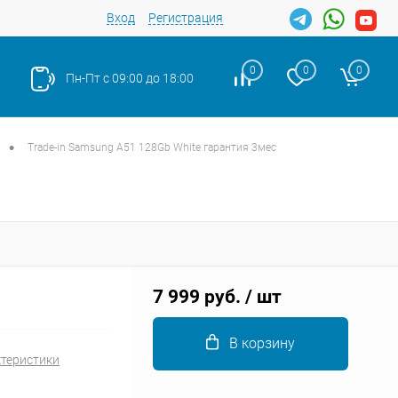
Вход
Регистрация
0
0
0
Пн-Пт с 09:00 до 18:00
•
Trade-in Samsung A51 128Gb White гарантия 3мес
Закрыть
7 999 руб.
/ шт
В корзину
ктеристики