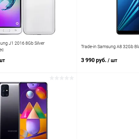
ое
Под заказ
В избранное
ung J1 2016 8Gb Silver
Trade-in Samsung A8 32Gb Bl
ес
3 990 руб.
 шт
/ шт
В корзину
В корз
К сравнению
ое
Под заказ
В избранное