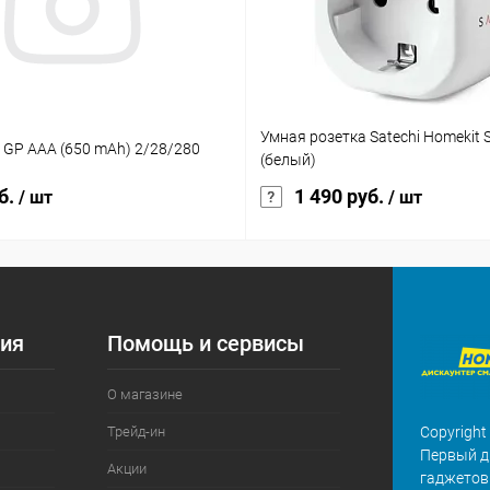
Умная розетка Satechi Homekit S
 GP AAA (650 mAh) 2/28/280
(белый)
б.
1 490 руб.
/ шт
/ шт
ия
Помощь и сервисы
О магазине
Трейд-ин
Copyright
Первый д
Акции
гаджетов