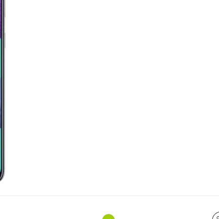
График платежей
Сегодня
25
%
Добавляйте товары
в корзину
Оплачивайте сегодня только
25
% картой любого банка