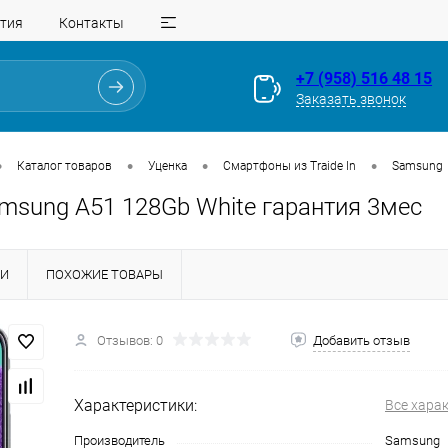
тия
Контакты
+7 (958) 516 48 15
Заказать звонок
•
•
•
•
Каталог товаров
Уценка
Смартфоны из Traide In
Samsung
amsung A51 128Gb White гарантия 3мес
КИ
ПОХОЖИЕ ТОВАРЫ
Отзывов: 0
Добавить отзыв
Для клиентов всех банков
Характеристики:
Все хара
Разбейте
оплату
на части
без переплат
Производитель
Samsung