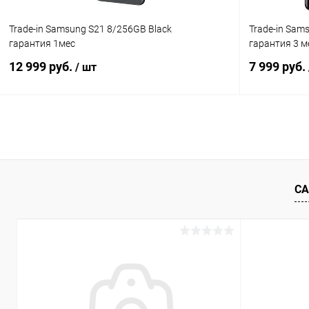
Trade-in Samsung S21 8/256GB Black
Trade-in Sam
гарантия 1мес
гарантия 3 м
12 999 руб.
7 999 руб.
/ шт
В корзину
К сравнению
В избранное
Под заказ
В избранн
СА