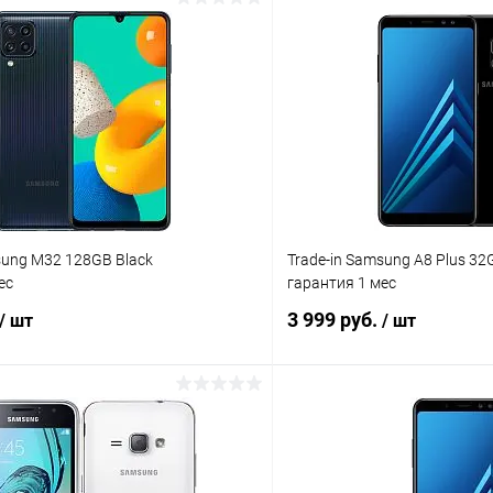
sung M32 128GB Black
Trade-in Samsung A8 Plus 32
ес
гарантия 1 мес
3 999 руб.
/ шт
/ шт
В корзину
В корз
К сравнению