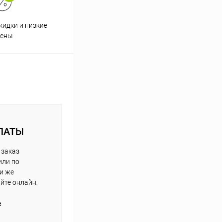
кидки и низкие
ены
ЛАТЫ
 заказ
или по
ли же
айте онлайн.
е