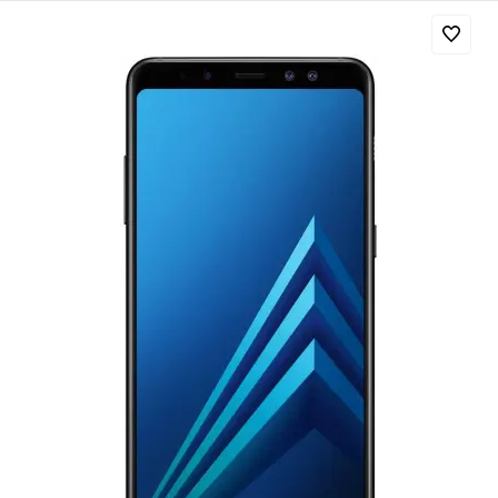
Добавляйте товары
в корзину
Оплачивайте сегодня только
25
% картой любого банка
Получайте товар
выбранный способом
Оставшиеся
75
% будут
списываться
с вашей карты
по
25
%
каждые 2 недели
Подробнее