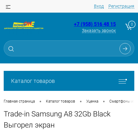
Вход
Регистрация
+7 (958) 516 48 15
0
Заказать звонок
Для клиентов всех банков
Разбейте
оплату
на части
без переплат
Каталог товаров
График платежей
•
•
•
Главная страница
Каталог товаров
Уценка
Смартфоны из Tr
Trade-in Samsung A8 32Gb Black
Сегодня
25
%
Выгорел экран