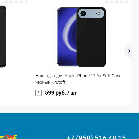
Накладка для Apple iPhone 17 Air Soft Case
S
черный Krutoff
599 руб.
/ шт
+7 (958) 516 48 15