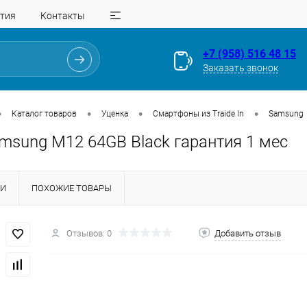
тия
Контакты
+7 (958) 516 48 15
Заказать звонок
•
•
•
•
Каталог товаров
Уценка
Смартфоны из Traide In
Samsung
amsung M12 64GB Black гарантия 1 мес
КИ
ПОХОЖИЕ ТОВАРЫ
Для клиентов всех банков
Отзывов: 0
Добавить отзыв
Разбейте
оплату
на части
без переплат