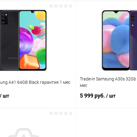
В корзину
В корз
К сравнению
ое
Под заказ
В избранное
Trade-in Samsung A30s 32Gb 
sung A41 64GB Black гарантия 1 мес
мес
5 999 руб.
/ шт
/ шт
В корзину
В корз