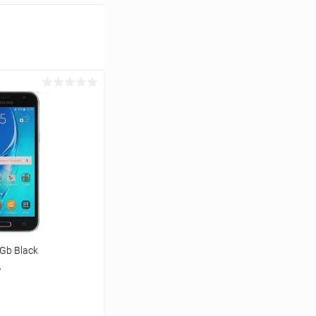
8Gb Black
д