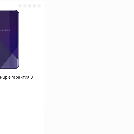
ину
К сравнению
Под заказ
Puple гарантия 3
ину