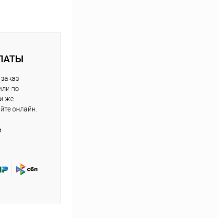
ЛАТЫ
 заказ
или по
ли же
айте онлайн.
е