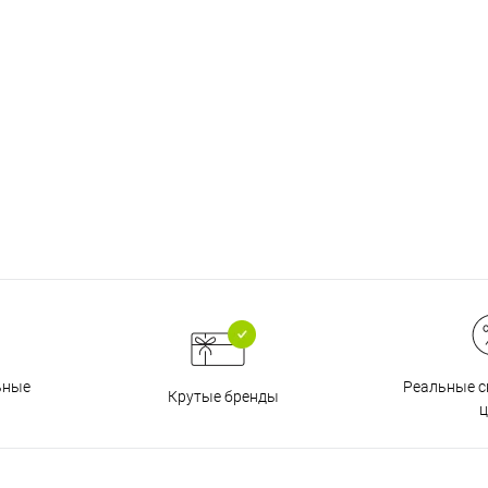
График платежей
Сегодня
25
%
Добавляйте товары
в корзину
Оплачивайте сегодня только
Реальные с
ьные
Крутые бренды
25
% картой любого банка
ц
Получайте товар
выбранный способом