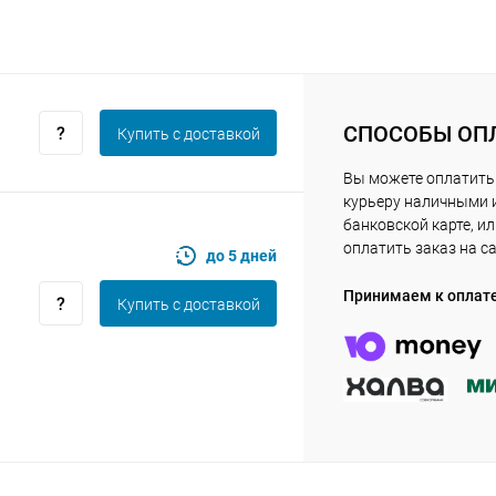
Оставшиеся
75
% будут
списываться
с вашей карты
по
25
%
каждые 2 недели
СПОСОБЫ ОП
Купить c доставкой
Вы можете оплатить
курьеру наличными 
банковской карте, и
Подробнее
об оплате Плайтом
оплатить заказ на с
до 5 дней
Принимаем к оплат
Купить c доставкой
25
раз в 2
Остались вопросы?
недели
8 800 302-02-51
plait.ru