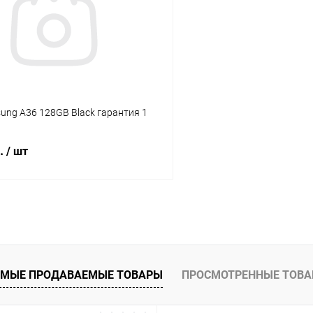
К сравнению
ое
Под заказ
В избранное
sung A36 128GB Black гарантия 1
б.
/ шт
В корзину
К сравнению
ое
В наличии
МЫЕ ПРОДАВАЕМЫЕ ТОВАРЫ
ПРОСМОТРЕННЫЕ ТОВ