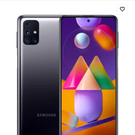
Добавляйте товары
в корзину
Оплачивайте сегодня только
25
% картой любого банка
Получайте товар
выбранный способом
Оставшиеся
75
% будут
списываться
с вашей карты
по
25
%
каждые 2 недели
Подробнее