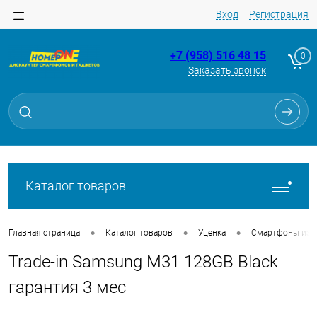
Вход
Регистрация
+7 (958) 516 48 15
0
Заказать звонок
Для клиентов всех банков
Разбейте
оплату
на части
без переплат
Каталог товаров
График платежей
•
•
•
Главная страница
Каталог товаров
Уценка
Смартфоны из Tr
Trade-in Samsung M31 128GB Black
Сегодня
25
%
гарантия 3 мес