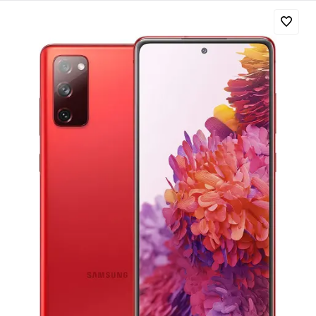
Добавляйте товары
в корзину
Оплачивайте сегодня только
25
% картой любого банка
Получайте товар
выбранный способом
Оставшиеся
75
% будут
списываться
с вашей карты
по
25
%
каждые 2 недели
Подробнее