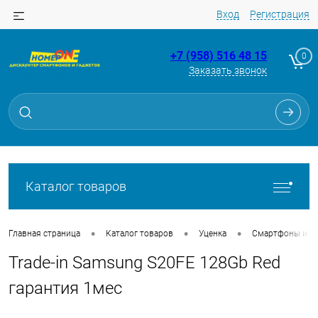
Вход
Регистрация
+7 (958) 516 48 15
0
Заказать звонок
Для клиентов всех банков
Разбейте
оплату
на части
без переплат
Каталог товаров
График платежей
•
•
•
Главная страница
Каталог товаров
Уценка
Смартфоны из Tr
Trade-in Samsung S20FE 128Gb Red
Сегодня
25
%
гарантия 1мес