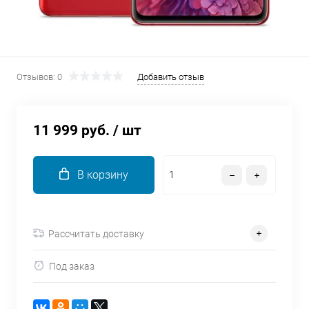
об оплате Плайтом
Отзывов: 0
Добавить отзыв
Остались вопросы?
25
8 800 302-02-51
plait.ru
раз в 2
11 999 руб.
/ шт
недели
В корзину
Рассчитать доставку
Под заказ