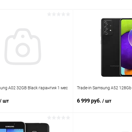
раз в 2 недели
sung A02 32GB Black гарантия 1 мес
Trade-in Samsung A52 128Gb
6 999 руб.
/ шт
/ шт
В корзину
В корз