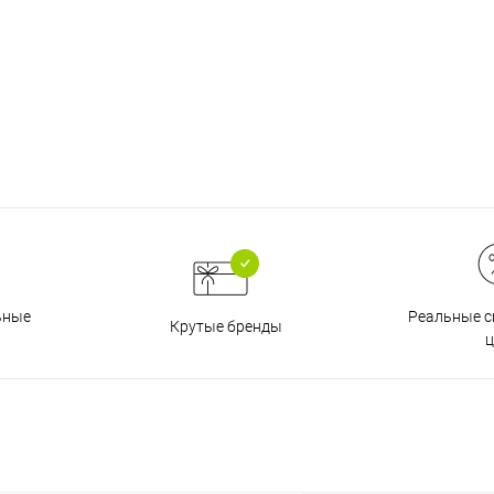
График платежей
Сегодня
25
%
Добавляйте товары
в корзину
Реальные с
ьные
Крутые бренды
ц
Оплачивайте сегодня только
25
% картой любого банка
Получайте товар
выбранный способом