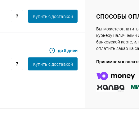
СПОСОБЫ ОП
Купить c доставкой
Оставшиеся
75
% будут
списываться
с вашей карты
по
25
%
каждые 2 недели
Вы можете оплатить
курьеру наличными 
банковской карте, и
оплатить заказ на с
до 5 дней
Принимаем к оплат
Подробнее
об оплате Плайтом
Купить c доставкой
25
раз в 2
Остались вопросы?
недели
8 800 302-02-51
plait.ru