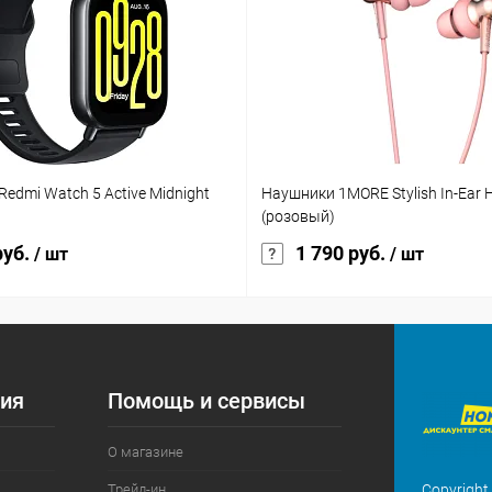
Redmi Watch 5 Active Midnight
Наушники 1MORE Stylish In-Ear
(розовый)
руб.
1 790 руб.
/ шт
/ шт
ия
Помощь и сервисы
О магазине
Трейд-ин
Copyright