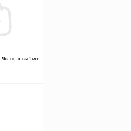
К сравнению
Под заказ
 Blue гарантия 1 мес
ь цену
К сравнению
Под заказ