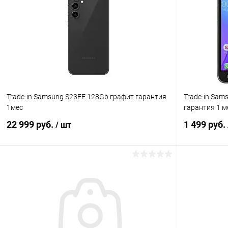
К сравнению
В избранное
В наличии
В избранн
Trade-in Samsung S23FE 128Gb графит гарантия
Trade-in Sam
1мес
гарантия 1 м
22 999 руб.
1 499 руб.
/ шт
В корзину
К сравнению
В избранное
Под заказ
В избранн