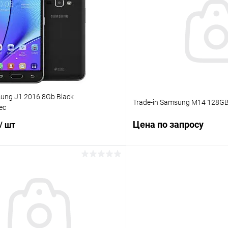
К сравнению
ое
В наличии
В избранное
sung J1 2016 8Gb Black
Trade-in Samsung M14 128GB
ес
Цена по запросу
/ шт
Запросит
В корзину
К сравнению
В избранное
ое
Под заказ