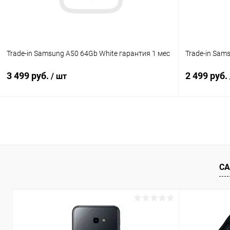
Trade-in Samsung A50 64Gb White гарантия 1 мес
Trade-in Sam
3 499 руб.
2 499 руб.
/ шт
В корзину
К сравнению
В избранное
Под заказ
В избранн
СА