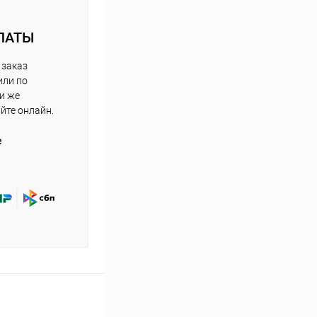
ЛАТЫ
 заказ
или по
ли же
айте онлайн.
е