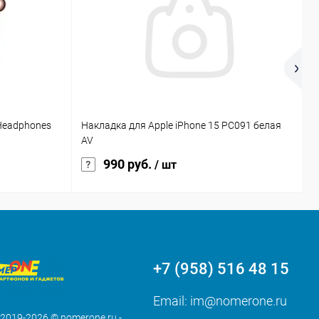
 Headphones
Накладка для Apple iPhone 15 PC091 белая
Р
AV
B
990 руб.
/ шт
+7 (958) 516 48 15
Email:
im@nomerone.ru
 2019-2026 © nomerone.ru -