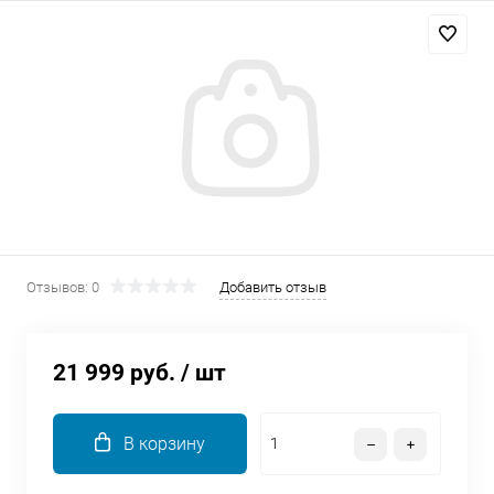
Добавляйте товары
в корзину
Оплачивайте сегодня только
25
% картой любого банка
Получайте товар
выбранный способом
Отзывов: 0
Добавить отзыв
Оставшиеся
75
% будут
списываться
с вашей карты
21 999 руб.
/ шт
по
25
%
каждые 2 недели
В корзину
Подробнее