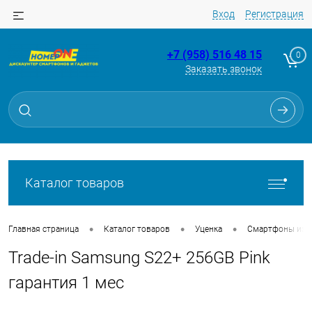
Вход
Регистрация
+7 (958) 516 48 15
0
Заказать звонок
Для клиентов всех банков
Разбейте
оплату
на части
без переплат
Каталог товаров
График платежей
•
•
•
Главная страница
Каталог товаров
Уценка
Смартфоны из Tr
Trade-in Samsung S22+ 256GB Pink
Сегодня
25
%
гарантия 1 мес