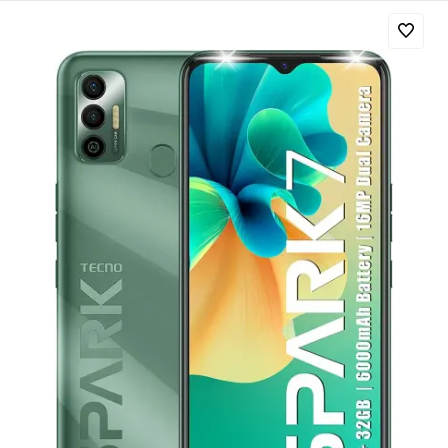
Добавляйте товары
в корзину
Оплачивайте сегодня только
25
% картой любого банка
Получайте товар
выбранный способом
Оставшиеся
75
% будут
списываться
с вашей карты
по
25
%
каждые 2 недели
Подробнее