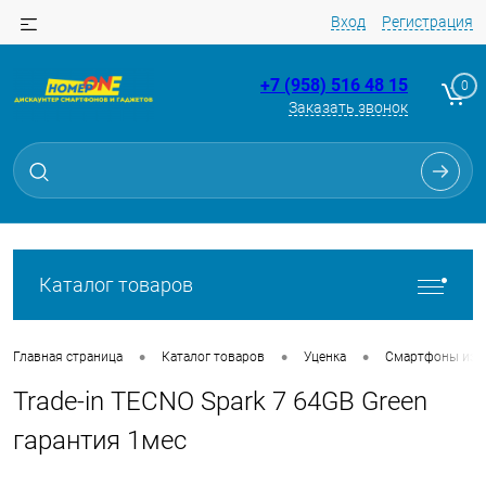
Вход
Регистрация
+7 (958) 516 48 15
0
Заказать звонок
Для клиентов всех банков
Разбейте
оплату
на части
без переплат
Каталог товаров
График платежей
•
•
•
Главная страница
Каталог товаров
Уценка
Смартфоны из Tr
Trade-in TECNO Spark 7 64GB Green
Сегодня
25
%
гарантия 1мес