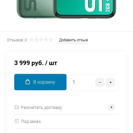
об оплате Плайтом
Остались вопросы?
25
Отзывов: 0
Добавить отзыв
8 800 302-02-51
plait.ru
раз в 2
недели
3 999 руб.
/ шт
В корзину
Рассчитать доставку
Под заказ