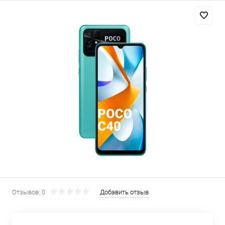
Добавляйте товары
в корзину
Оплачивайте сегодня только
25
% картой любого банка
Получайте товар
выбранный способом
Оставшиеся
75
% будут
списываться
с вашей карты
по
25
%
каждые 2 недели
Отзывов: 0
Добавить отзыв
Подробнее