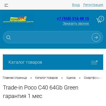
Вход
Регистрация
+7 (958) 516 48 15
0
Заказать звонок
Для клиентов всех банков
Разбейте
оплату
на части
без переплат
Каталог товаров
График платежей
•
•
•
Главная страница
Каталог товаров
Уценка
Смартфоны из Tr
Trade-in Poco C40 64Gb Green
Сегодня
25
%
гарантия 1 мес