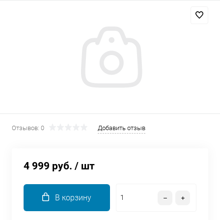
Добавляйте товары
в корзину
Оплачивайте сегодня только
25
% картой любого банка
Получайте товар
выбранный способом
Отзывов: 0
Добавить отзыв
Оставшиеся
75
% будут
списываться
с вашей карты
4 999 руб.
/ шт
по
25
%
каждые 2 недели
В корзину
Подробнее