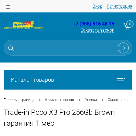
Вход
Регистрация
+7 (958) 516 48 15
0
Заказать звонок
Для клиентов всех банков
Разбейте
оплату
на части
без переплат
Каталог товаров
График платежей
•
•
•
Главная страница
Каталог товаров
Уценка
Смартфоны из Tr
Trade-in Poco X3 Pro 256Gb Brown
Сегодня
25
%
гарантия 1 мес