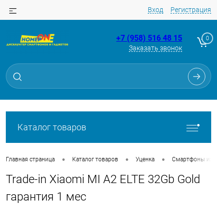
Вход
Регистрация
+7 (958) 516 48 15
0
Заказать звонок
Для клиентов всех банков
Разбейте
оплату
на части
без переплат
Каталог товаров
График платежей
•
•
•
Главная страница
Каталог товаров
Уценка
Смартфоны из Tr
Trade-in Xiaomi MI A2 ELTE 32Gb Gold
Сегодня
25
%
гарантия 1 мес