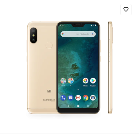
Добавляйте товары
в корзину
Оплачивайте сегодня только
25
% картой любого банка
Получайте товар
выбранный способом
Оставшиеся
75
% будут
списываться
с вашей карты
по
25
%
каждые 2 недели
Подробнее