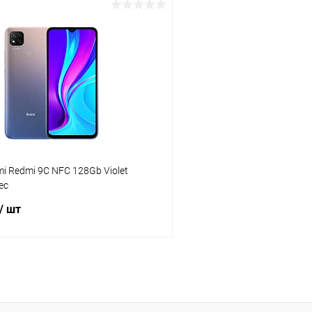
В корзину
В корз
К сравнению
ое
Под заказ
В избранное
mi Redmi 9C NFC 128Gb Violet
ес
/ шт
В корзину
К сравнению