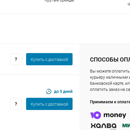
Получайте товар
выбранный способом
ц
Оставшиеся
75
% будут
списываться
с вашей карты
по
25
%
каждые 2 недели
СПОСОБЫ ОП
Купить c доставкой
Подробнее
об оплате Плайтом
Вы можете оплатить
курьеру наличными 
банковской карте, и
оплатить заказ на с
до 5 дней
25
раз в 2
Принимаем к оплат
Купить c доставкой
Остались вопросы?
недели
8 800 302-02-51
plait.ru