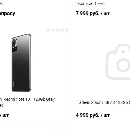
ес
гарантия 1 мес
апросу
7 999 руб.
/ шт
Запросить цену
В корз
К сравнению
ое
Под заказ
В избранное
omi Redmi Note 10T 128Gb Gray
Trade-in Xiaomi MI A3 128Gb
ес
4 999 руб.
/ шт
/ шт