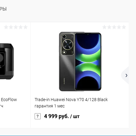
АРЫ
 EcoFlow
Trade-in Huawei Nova Y70 4/128 Black
У
тч
гарантия 1 мес
4 999 руб.
/ шт