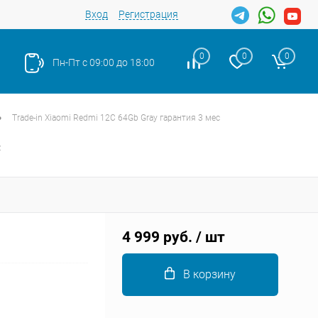
Вход
Регистрация
0
0
0
Пн-Пт с 09:00 до 18:00
•
Trade-in Xiaomi Redmi 12C 64Gb Gray гарантия 3 мес
с
Закрыть
4 999 руб.
/ шт
В корзину