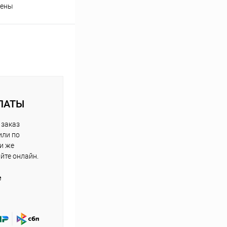
ены
ЛАТЫ
 заказ
или по
ли же
айте онлайн.
е