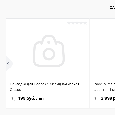
В избранное
В наличии
В избранн
СА
Накладка для Honor X5 Меридиан черная
Trade-in Rea
Gresso
гарантия 1 м
199 руб.
3 999 
/ шт