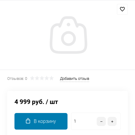
Добавляйте товары
в корзину
Оплачивайте сегодня только
25
% картой любого банка
Получайте товар
выбранный способом
Отзывов: 0
Добавить отзыв
Оставшиеся
75
% будут
списываться
с вашей карты
4 999 руб.
/ шт
по
25
%
каждые 2 недели
В корзину
Подробнее