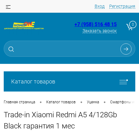
Вход
Регистрация
+7 (958) 516 48 15
0
Заказать звонок
Для клиентов всех банков
Разбейте
оплату
на части
без переплат
Каталог товаров
График платежей
•
•
•
Главная страница
Каталог товаров
Уценка
Смартфоны из Tr
Trade-in Xiaomi Redmi A5 4/128Gb
Сегодня
25
%
Black гарантия 1 мес