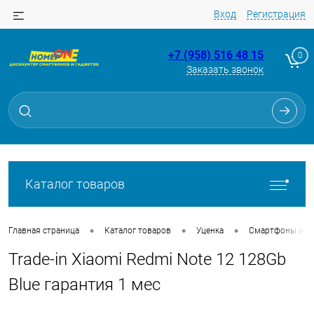
Вход
Регистрация
+7 (958) 516 48 15
0
Заказать звонок
Для клиентов всех банков
Разбейте
оплату
на части
без переплат
Каталог товаров
График платежей
•
•
•
Главная страница
Каталог товаров
Уценка
Смартфоны из Tr
Trade-in Xiaomi Redmi Note 12 128Gb
Сегодня
25
%
Blue гарантия 1 мес