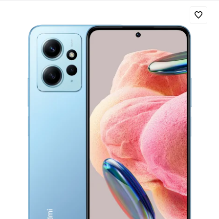
Добавляйте товары
в корзину
Оплачивайте сегодня только
25
% картой любого банка
Получайте товар
выбранный способом
Оставшиеся
75
% будут
списываться
с вашей карты
по
25
%
каждые 2 недели
Подробнее