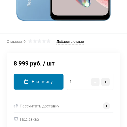
об оплате Плайтом
Остались вопросы?
25
8 800 302-02-51
Отзывов: 0
Добавить отзыв
plait.ru
раз в 2
недели
8 999 руб.
/ шт
В корзину
Рассчитать доставку
Под заказ