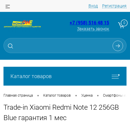
Вход
Регистрация
+7 (958) 516 48 15
0
Заказать звонок
Для клиентов всех банков
Разбейте
оплату
на части
без переплат
Каталог товаров
График платежей
•
•
•
Главная страница
Каталог товаров
Уценка
Смартфоны из Tr
Trade-in Xiaomi Redmi Note 12 256GB
Сегодня
25
%
Blue гарантия 1 мес