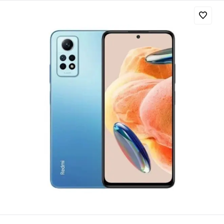
Добавляйте товары
в корзину
Оплачивайте сегодня только
25
% картой любого банка
Получайте товар
выбранный способом
Оставшиеся
75
% будут
списываться
с вашей карты
по
25
%
каждые 2 недели
Подробнее