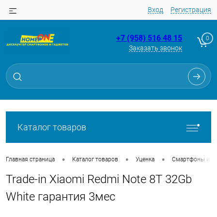
Вход
Регистрация
+7 (958) 516 48 15
0
Заказать звонок
Для клиентов всех банков
Разбейте
оплату
на части
без переплат
Каталог товаров
График платежей
•
•
•
Главная страница
Каталог товаров
Уценка
Смартфоны из Tr
Trade-in Xiaomi Redmi Note 8T 32Gb
Сегодня
25
%
White гарантия 3мес