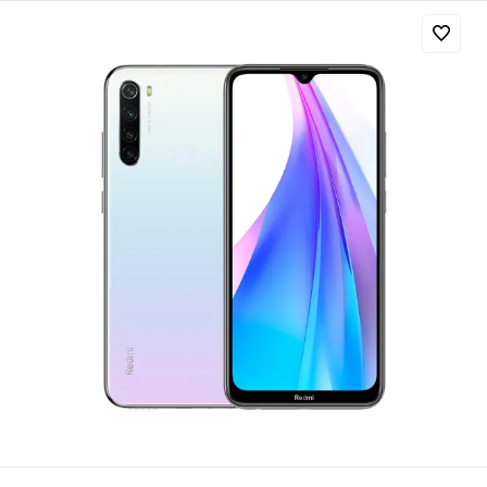
Добавляйте товары
в корзину
Оплачивайте сегодня только
25
% картой любого банка
Получайте товар
выбранный способом
Оставшиеся
75
% будут
списываться
с вашей карты
по
25
%
каждые 2 недели
Подробнее