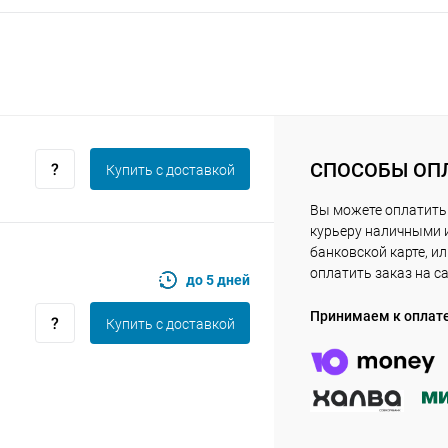
Получайте товар
выбранный способом
Оставшиеся
75
% будут
списываться
с вашей карты
по
25
%
каждые 2 недели
СПОСОБЫ ОП
Купить c доставкой
Подробнее
об оплате Плайтом
Вы можете оплатить
курьеру наличными 
банковской карте, и
оплатить заказ на с
до 5 дней
25
Принимаем к оплат
Купить c доставкой
раз в 2
Остались вопросы?
недели
8 800 302-02-51
plait.ru