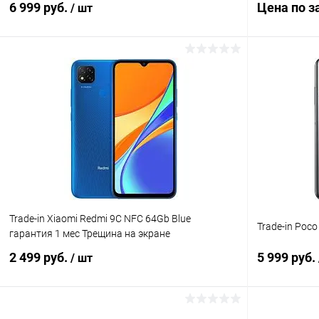
6 999 руб.
Цена по з
/ шт
В корзину
К сравнению
В избранн
В избранное
В наличии
Trade-in Xiaomi Redmi 9C NFC 64Gb Blue
Trade-in Poc
гарантия 1 мес Трещина на экране
2 499 руб.
5 999 руб.
/ шт
В корзину