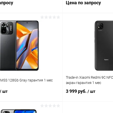
апросу
Цена по запросу
Запросить цену
Запросит
К сравнению
ое
Под заказ
В избранное
Trade-in Xiaomi Redmi 9C NF
o M5S 128Gb Gray гарантия 1 мес
экран гарантия 1 мес
3 999 руб.
/ шт
/ шт
В корзину
В корз