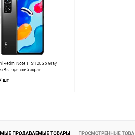
К сравнению
ое
Под заказ
В избранное
omi Redmi Note 11S 128Gb Gray
ес Выгоревший экран
/ шт
В корзину
К сравнению
ое
Под заказ
МЫЕ ПРОДАВАЕМЫЕ ТОВАРЫ
ПРОСМОТРЕННЫЕ ТОВ