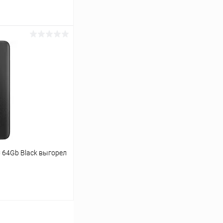
ь цену
К сравнению
Под заказ
C 64Gb Black выгорел
ину