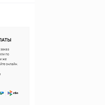
ЛАТЫ
 заказ
или по
ли же
айте онлайн.
е