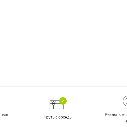
График платежей
Сегодня
25
%
Добавляйте товары
в корзину
Оплачивайте сегодня только
25
% картой любого банка
Реальные с
ьные
Крутые бренды
ц