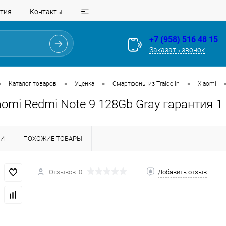
тия
Контакты
+7 (958) 516 48 15
Заказать звонок
•
•
•
•
Каталог товаров
Уценка
Смартфоны из Traide In
Xiaomi
iaomi Redmi Note 9 128Gb Gray гарантия 1
КИ
ПОХОЖИЕ ТОВАРЫ
Отзывов: 0
Добавить отзыв
Для клиентов всех банков
Разбейте
оплату
на части
без переплат