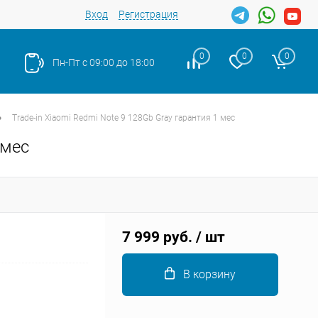
Вход
Регистрация
0
0
0
Пн-Пт с 09:00 до 18:00
•
Trade-in Xiaomi Redmi Note 9 128Gb Gray гарантия 1 мес
 мес
Закрыть
7 999 руб.
/ шт
В корзину