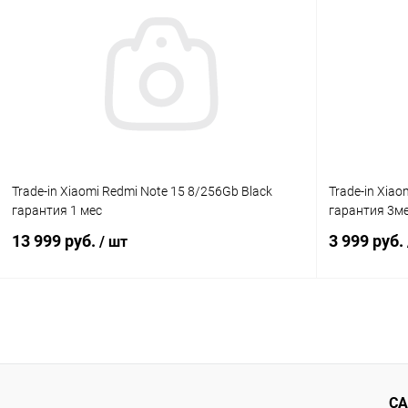
К сравнению
В избранное
Под заказ
В избранн
Trade-in Xiaomi Redmi Note 15 8/256Gb Black
Trade-in Xia
гарантия 1 мес
гарантия 3м
13 999 руб.
3 999 руб.
/ шт
В корзину
К сравнению
В избранное
В наличии
В избранн
СА