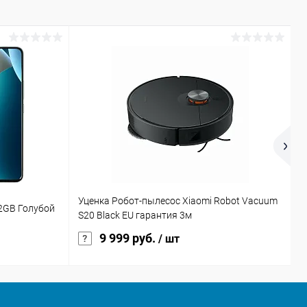
Уценка Робот-пылесос Xiaomi Robot Vacuum
Н
12GB Голубой
S20 Black EU гарантия 3м
(
9 999 руб.
4
/ шт