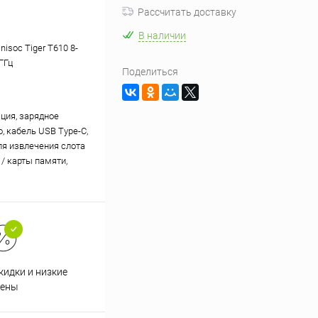
Рассчитать доставку
В наличии
nisoc Tiger T610 8-
 ГГц
Поделиться
ция, зарядное
, кабель USB Type-C,
ля извлечения слота
 / карты памяти,
кидки и низкие
ены