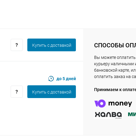
Получайте товар
выбранный способом
Оставшиеся
75
% будут
списываться
с вашей карты
по
25
%
каждые 2 недели
СПОСОБЫ ОП
Купить c доставкой
Вы можете оплатить
курьеру наличными 
банковской карте, и
Подробнее
об оплате Плайтом
оплатить заказ на с
до 5 дней
Принимаем к оплат
Купить c доставкой
25
раз в 2
Остались вопросы?
недели
8 800 302-02-51