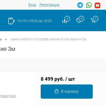
Вход
Регистрация
0
0
0
Пн-Пт с 09:00 до 18:00
•
ды
Уценка UMIDIGI A15 8/256GB Lavender Purple гарантия 3м
тия 3м
Закрыть
8 499 руб.
/ шт
В корзину
ктеристики