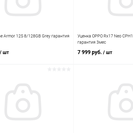
ne Armor 12S 8/128GB Grey гарантия
Уценка OPPO Rx17 Neo CPH1
гарантия 3мес
7 999 руб.
/ шт
/ шт
В корзину
В корз
К сравнению
ое
В наличии
В избранное