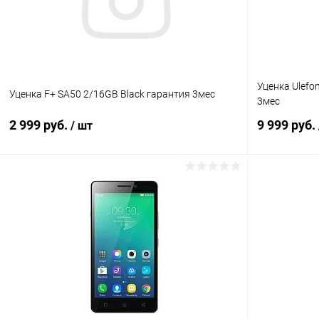
Уценка Ulefo
Уценка F+ SA50 2/16GB Black гарантия 3мес
3мес
2 999 руб.
9 999 руб.
/ шт
В корзину
К сравнению
В избранное
Под заказ
В избранн