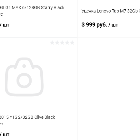
GI G1 MAX 6/128GB Starry Black
Уценка Lenovo Tab M7 32Gb 
ес
3 999 руб.
/ шт
/ шт
В корзину
В корз
К сравнению
ое
Под заказ
В избранное
2015 Y1S 2/32GB Olive Black
ес
/ шт