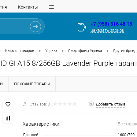
тия
Контакты
+7 (958) 516 48 15
Заказать звонок
•
•
•
•
Каталог товаров
Уценка
Смартфоны Уценка
Другие брен
DIGI A15 8/256GB Lavender Purple гаран
КИ
ПОХОЖИЕ ТОВАРЫ
Отзывов: 0
Добавить отзыв
Для клиентов всех банков
Характеристики:
Все хара
Разбейте
оплату
Дисплей
1600х720