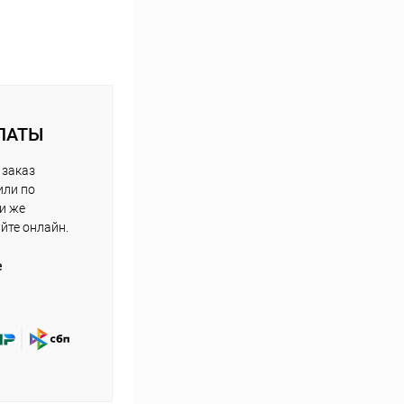
ЛАТЫ
 заказ
или по
ли же
айте онлайн.
е