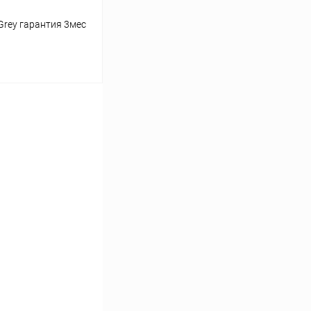
Grey гарантия 3мес
ину
К сравнению
Под заказ