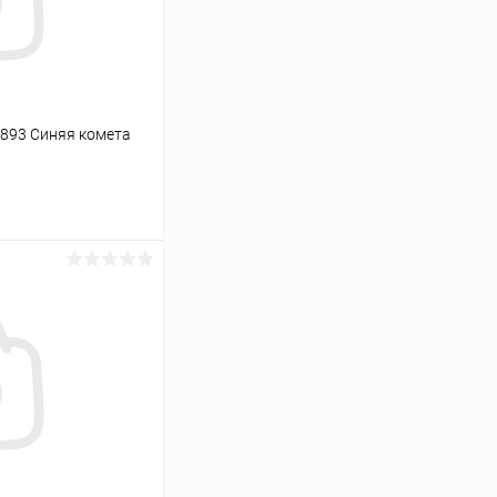
893 Синяя комета
ину
К сравнению
В наличии