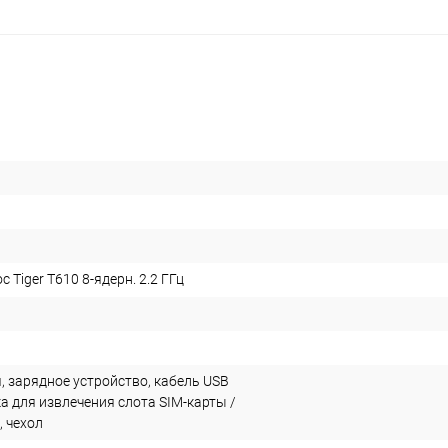
plait.ru
раз в 2 недели
c Tiger T610 8-ядерн. 2.2 ГГц
, зарядное устройство, кабель USB
ка для извлечения слота SIM-карты /
, чехол