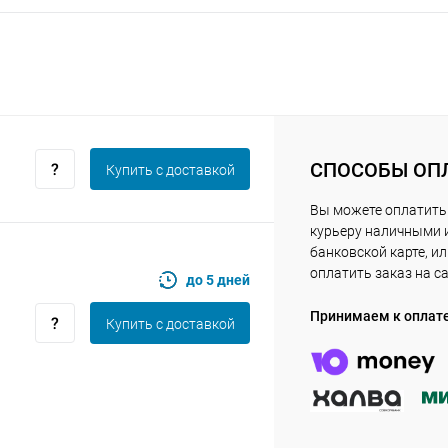
Получайте товар
выбранный способом
Оставшиеся
75
% будут
списываться
с вашей карты
по
25
%
каждые 2 недели
СПОСОБЫ ОП
Купить c доставкой
Вы можете оплатить
Подробнее
об оплате Плайтом
курьеру наличными 
банковской карте, и
оплатить заказ на с
до 5 дней
Принимаем к оплат
Купить c доставкой
25
раз в 2
Остались вопросы?
недели
8 800 302-02-51
plait.ru