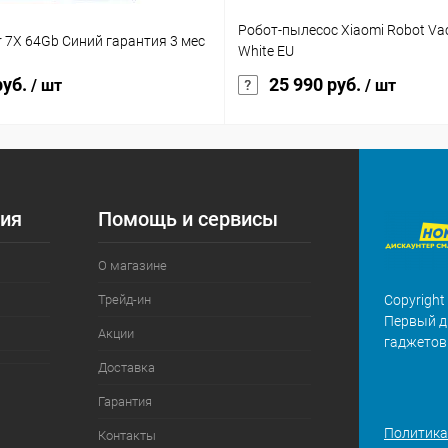
Робот-пылесос Xiaomi Robot V
 7X 64Gb Синий гарантия 3 мес
White EU
руб.
25 990 руб.
/ шт
/ шт
ия
Помощь и сервисы
О магазине
Трейд-ин
Copyright
Первый д
Акции
гаджетов
Доставка
Гарантия
Политика
Контакты