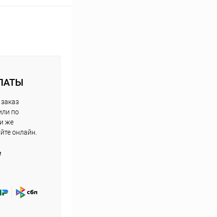
ЛАТЫ
 заказ
или по
ли же
айте онлайн.
е