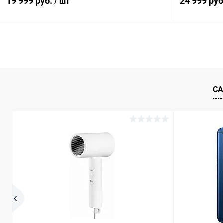
19 999 руб.
24 999 ру
/ шт
В корзину
К сравнению
В избранное
Под заказ
В избранн
СА