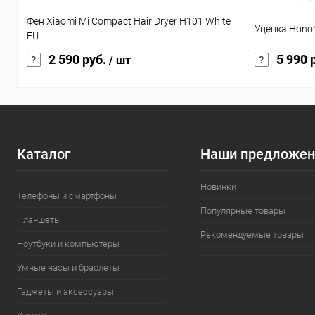
Фен Xiaomi Mi Compact Hair Dryer H101 White
Уценка Honor
EU
2 590 руб.
5 990 
/ шт
Каталог
Наши предложен
Новинки
Телефоны и смартфоны
Популярные товары
Планшеты
Рекомендуемые товары
Ноутбуки и компьютеры
Умные часы и браслеты
Гаджеты и аксессуары