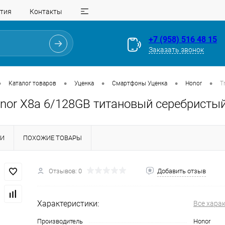
тия
Контакты
+7 (958) 516 48 15
Заказать звонок
•
•
•
•
•
Каталог товаров
Уценка
Смартфоны Уценка
Honor
T
onor X8a 6/128GB титановый серебристый
КИ
ПОХОЖИЕ ТОВАРЫ
Отзывов: 0
Добавить отзыв
Для клиентов всех банков
Разбейте
оплату
Характеристики:
Все хара
на части
без переплат
Производитель
Honor