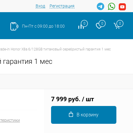
Вход
Регистрация
0
0
0
Пн-Пт с 09:00 до 18:00
rade-in Honor X8a 6/128GB титановый серебристый гарантия 1 мес
 гарантия 1 мес
Закрыть
7 999 руб.
/ шт
В корзину
ктеристики