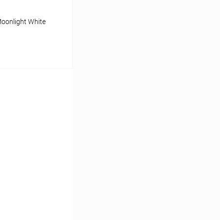
oonlight White
ину
К сравнению
Под заказ