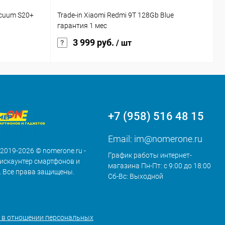
acuum S20+
Trade-in Xiaomi Redmi 9T 128Gb Blue
Э
гарантия 1 мес
3 999 руб.
/ шт
+7 (958) 516 48 15
Email:
im@nomerone.ru
 2019-2026 © nomerone.ru -
График работы интернет-
искаунтер смартфонов и
магазина Пн-Пт: с 9:00 до 18:00
. Все права защищены.
Сб-Вс: Выходной
 в отношении персональных