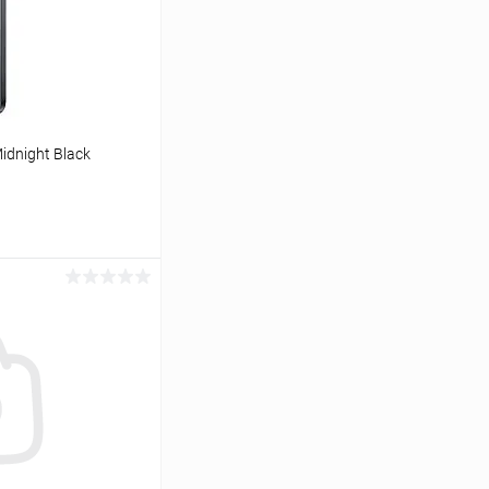
dnight Black
ину
К сравнению
Под заказ