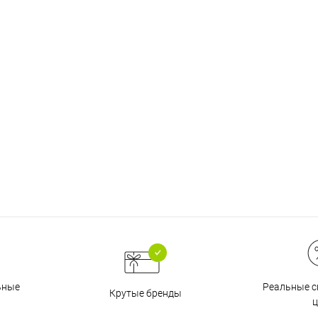
График платежей
Сегодня
25
%
Добавляйте товары
в корзину
Оплачивайте сегодня только
25
% картой любого банка
Реальные с
ьные
Крутые бренды
ц