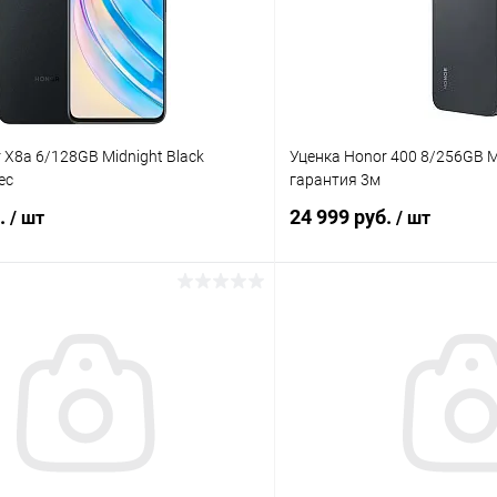
 X8a 6/128GB Midnight Black
Уценка Honor 400 8/256GB Mi
ес
гарантия 3м
б.
24 999 руб.
/ шт
/ шт
В корзину
В корз
К сравнению
ое
Под заказ
В избранное