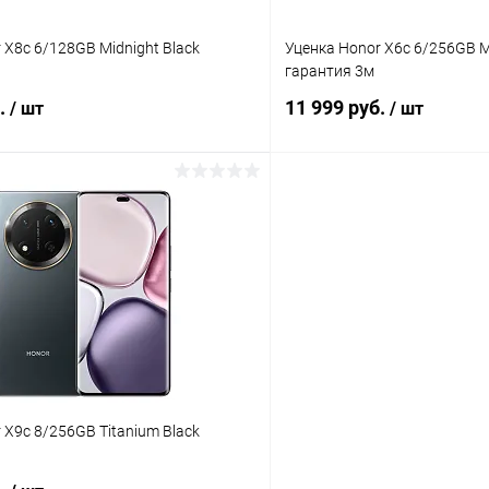
 X8c 6/128GB Midnight Black
Уценка Honor X6c 6/256GB M
гарантия 3м
б.
11 999 руб.
/ шт
/ шт
В корзину
В корз
К сравнению
ое
Под заказ
В избранное
 X9c 8/256GB Titanium Black