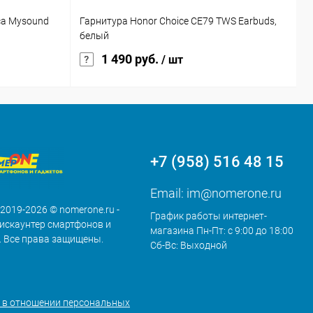
ca Mysound
Гарнитура Honor Choice CE79 TWS Earbuds,
Ч
белый
Р
1 490 руб.
/ шт
+7 (958) 516 48 15
Email:
im@nomerone.ru
 2019-2026 © nomerone.ru -
График работы интернет-
искаунтер смартфонов и
магазина Пн-Пт: с 9:00 до 18:00
. Все права защищены.
Сб-Вс: Выходной
 в отношении персональных