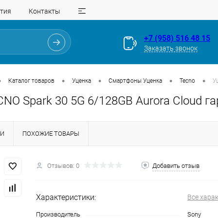
тия
Контакты
+7 (958) 516 48 15
Заказать звонок
•
•
•
•
•
Каталог товаров
Уценка
Смартфоны Уценка
Tecno
У
NO Spark 30 5G 6/128GB Aurora Cloud га
КИ
ПОХОЖИЕ ТОВАРЫ
Отзывов: 0
Добавить отзыв
Для клиентов всех банков
Разбейте
оплату
Характеристики:
Все хара
на части
без переплат
Производитель
Sony