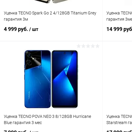
Уценка TECNO Spark Go 2 4/128GB Titanium Grey
Уценка TECNO
гарантия 3м
гарантия 3м
4 999 руб.
14 999 ру
/ шт
В корзину
Сравнение
В избранное
Под заказ
В избранн
Уценка TECNO POVA NEO 3 8/128GB Hurricane
Уценка TECNO
Blue гарантия 3 мес
Starstream г