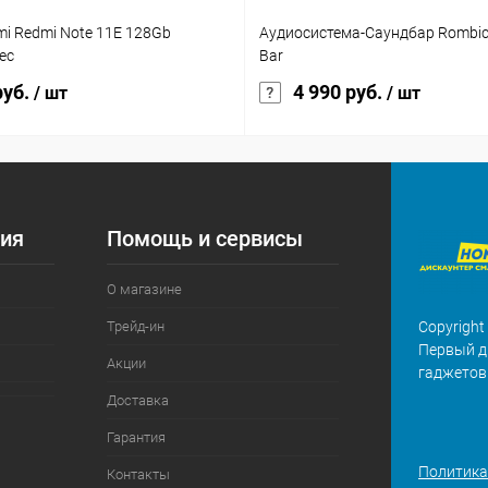
omi Redmi Note 11E 128Gb
Аудиосистема-Саундбар Rombi
ес
Bar
руб.
4 990 руб.
/ шт
/ шт
ия
Помощь и сервисы
О магазине
Трейд-ин
Copyright
Первый д
Акции
гаджетов
Доставка
Гарантия
Политика
Контакты