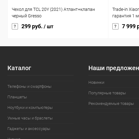
Чехол для TCL 20Y (2021) Атлант+клапан
Trade-in Xia
черный Gresso
гарантия 1 м
299 руб.
7 999 
/ шт
Каталог
Наши предложен
Новинки
Телефоны и смартфоны
Популярные товары
Планшеты
Рекомендуемые товары
Ноутбуки и компьютеры
Умные часы и браслеты
Гаджеты и аксессуары