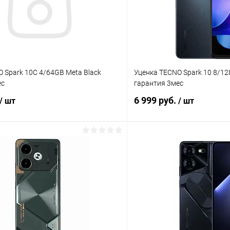
 Spark 10C 4/64GB Meta Black
Уценка TECNO Spark 10 8/12
ес
гарантия 3мес
6 999 руб.
/ шт
/ шт
В корзину
В корз
Сравнение
ое
Под заказ
В избранное