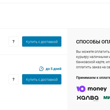
Получайте товар
выбранный способом
Оставшиеся
75
% будут
списываться
с вашей карты
по
25
%
каждые 2 недели
СПОСОБЫ ОП
Купить c доставкой
Вы можете оплатить
Подробнее
об оплате Плайтом
курьеру наличными 
банковской карте, и
оплатить заказ на с
до 5 дней
Принимаем к оплат
Купить c доставкой
25
раз в 2
Остались вопросы?
недели
8 800 302-02-51
plait.ru