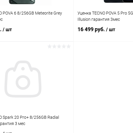
 POVA 6 8/256GB Meteorite Grey
Уценка TECNO POVA 5 Pro 5G
ес
Illusion гарантия 3мес
б.
16 499 руб.
/ шт
/ шт
В корзину
В корз
Сравнение
ое
Под заказ
В избранное
 Spark 20 Pro+ 8/256GB Radial
арантия 3 мес