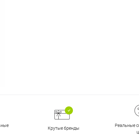
График платежей
Сегодня
25
%
Добавляйте товары
в корзину
Оплачивайте сегодня только
25
% картой любого банка
Реальные с
ьные
Крутые бренды
ц