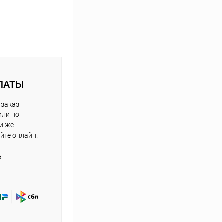
ЛАТЫ
 заказ
или по
ли же
айте онлайн.
е