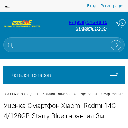
Вход
Регистрация
+7 (958) 516 48 15
0
Заказать звонок
Для клиентов всех банков
Разбейте
оплату
на части
без переплат
Каталог товаров
График платежей
•
•
•
Главная страница
Каталог товаров
Уценка
Смартфоны Уце
Уценка Смартфон Xiaomi Redmi 14C
Сегодня
25
%
4/128GB Starry Blue гарантия 3м