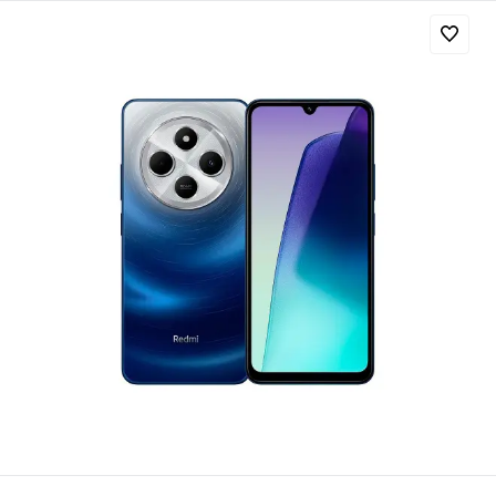
Добавляйте товары
в корзину
Оплачивайте сегодня только
25
% картой любого банка
Получайте товар
выбранный способом
Оставшиеся
75
% будут
списываться
с вашей карты
по
25
%
каждые 2 недели
Подробнее