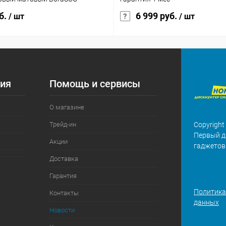
б.
6 999 руб.
/ шт
/ шт
ия
Помощь и сервисы
О магазине
Трейд-ин
Copyright
Первый д
Акции
гаджетов
Доставка
Гарантия
Политика
Контакты
данных
Новости