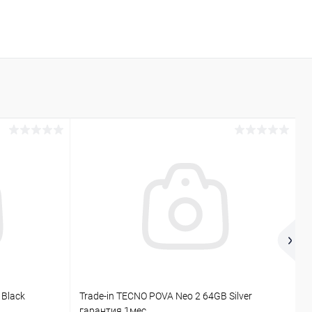
 Black
Trade-in TECNO POVA Neo 2 64GB Silver
T
гарантия 1мес
г