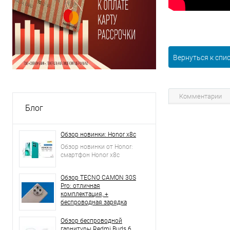
Вернуться к спи
Комментарии
Блог
Обзор новинки: Honor x8c
Обзор новинки от Honor:
смартфон Honor x8c
Обзор TECNO CAMON 30S
Pro: отличная
комплектация, +
беспроводная зарядка
Обзор беспроводной
гарнитуры Redmi Buds 6