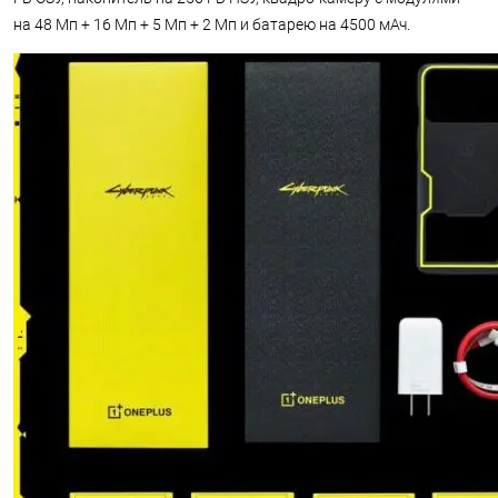
на 48 Мп + 16 Мп + 5 Мп + 2 Мп и батарею на 4500 мАч.