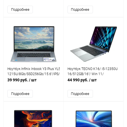
Подробнее
Подробнее
Ноутбук Infinix Inbook Y3 Plus YL512 i3
Ноутбук TECNO K16/ i5-12350U
1215U/8Gb/SSD256Gb/15.6"/IPS/FHD/VGA
16/512GB/16"/ Win 11/
int/W11/grey
Moonshine Silver
39 990 руб.
/ шт
44 990 руб.
/ шт
Подробнее
Подробнее