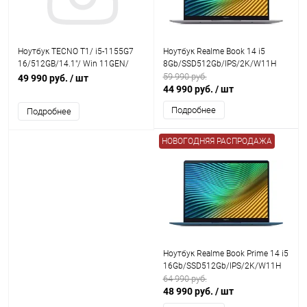
Ноутбук TECNO T1/ i5-1155G7
Ноутбук Realme Book 14 i5
16/512GB/14.1"/ Win 11GEN/
8Gb/SSD512Gb/IPS/2K/W11H
Grey
Grey
59 990 руб.
49 990 руб.
/ шт
44 990 руб.
/ шт
Подробнее
Подробнее
НОВОГОДНЯЯ РАСПРОДАЖА
Ноутбук Realme Book Prime 14 i5
16Gb/SSD512Gb/IPS/2K/W11H
Blue
64 990 руб.
48 990 руб.
/ шт