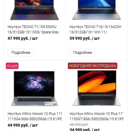
Ноутбук TECNO T1/ R5-5500U
Ноутбук TECNO T16/ i5-13420H
16/512GB/15"/ DOS/ Space Grey
16/512GB/16"/ Win 11/
Moonshine Silver
47 990 руб.
/ шт
59 990 руб.
/ шт
Подробнее
Подробнее
Акция
НОВОГОДНЯЯ РАСПРОДАЖА
Ноутбук Infinix Inbook Y2 Plus 11TH XL29 i3
Ноутбук Infinix Inbook Y2 Plus 11TH X
1115G4/8Gb/SSD256Gb/15.6"/IPS/FHD/VGA
1155G7/8Gb/SSD256Gb/15.6"/IPS/FH
int/W11 grey
46 990 руб.
44 990 руб.
/ шт
34 990 руб.
/ шт