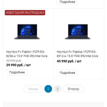
Подробнее
НОВОГОДНЯЯ РАСПРОДАЖА
Ноутбук F+ Flaptor I FLTP-5i3-
Ноутбук F+ Flaptop I FLTP-5i3-
8256-w 15.6'' FHD IPS/Intel Core
8512-w 15.6" FHD IPS/Intel Core
i3 8Gb/256Gb
43 990 руб.
i3 8Gb/512Gb
45 990 руб.
/ шт
SSD/Integrated/WiFi/Grey
29 990 руб.
/ шт
SSD/Integrated/WiFi/Grey
Подробнее
Подробнее
Назад
1
2
Вперед