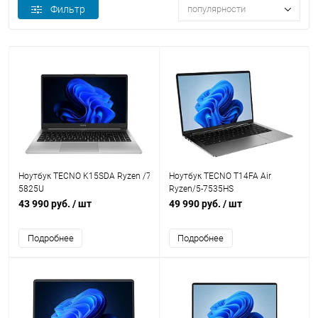
Фильтр
популярности
Ноутбук TECNO K15SDA Ryzen /7-
Ноутбук TECNO T14FA Air
5825U
Ryzen/5-7535HS
16/512Gb/15.6"/IPS/FHD/W11H/Grey
16/512GB/14,1"/IPS/ W11H/Grey
43 990 руб.
/ шт
49 990 руб.
/ шт
Подробнее
Подробнее