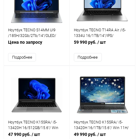
Ноутбук TECNO S14MM Ul9
Ноутбук TECNO T14RA Air /i5-
/185H/32Gb/2Tb/14"/OLED/
1334U 16/1TB/14"/IPS/
/W11H/Grey
W11H/Grey
Цена по запросу
59 990 руб.
/ шт
Подробнее
Подробнее
Ноутбук TECNO K15SRA/ i5-
Ноутбук TECNO K15SRA/ i5-
13420H 16/512GB/15.6"/ Win
13420H 16/1TB/15.6"/ Win 11H/
11H/ Grey
Grey
47 990 руб.
/ шт
49 990 руб.
/ шт