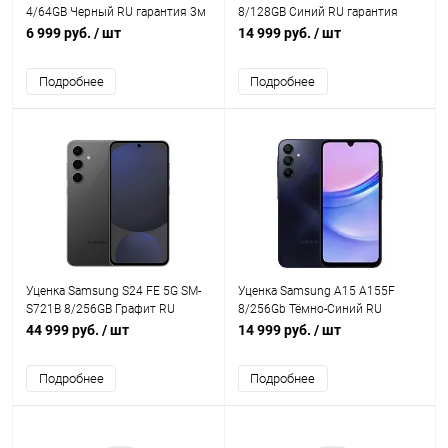
4/64GB Черный RU гарантия 3м
8/128GB Синий RU гарантия
3мес
6 999 руб.
/ шт
14 999 руб.
/ шт
Подробнее
Подробнее
Уценка Samsung S24 FE 5G SM-
Уценка Samsung A15 A155F
S721B 8/256GB Графит RU
8/256Gb Тёмно-Синий RU
гарантия 3 мес
гарантия 3мес
44 999 руб.
/ шт
14 999 руб.
/ шт
Подробнее
Подробнее