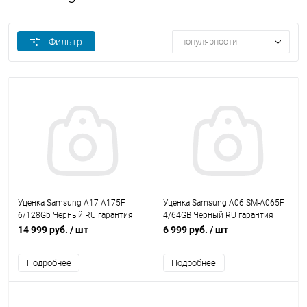
Фильтр
популярности
Уценка Samsung A17 A175F
Уценка Samsung A06 SM-A065F
6/128Gb Черный RU гарантия
4/64GB Черный RU гарантия
3мес
3мес
14 999 руб.
/ шт
6 999 руб.
/ шт
Подробнее
Подробнее