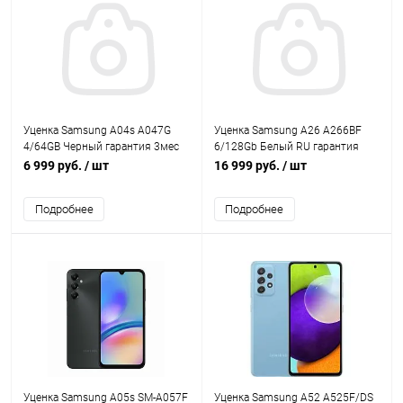
Уценка Samsung A04s A047G
Уценка Samsung A26 A266BF
4/64GB Черный гарантия 3мес
6/128Gb Белый RU гарантия
3мес
6 999 руб.
/ шт
16 999 руб.
/ шт
Подробнее
Подробнее
Уценка Samsung A05s SM-A057F
Уценка Samsung A52 A525F/DS