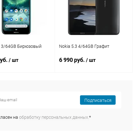
.3 3/64GB Бирюзовый
Nokia 5.3 4/64GB Графит
руб.
6 990 руб.
/ шт
/ шт
В корзину
В корзину
Подписаться
Сравнение
Сравнение
ранное
Под заказ
В избранное
Под заказ
гласен на
обработку персональных данных.
*