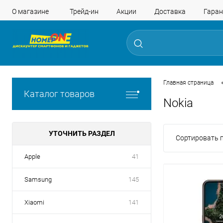
О магазине
Трейд-ин
Акции
Доставка
Гаран
Главная страница
Каталог товаров
Nokia
УТОЧНИТЬ РАЗДЕЛ
Сортировать п
Apple
41
Samsung
145
Xiaomi
141