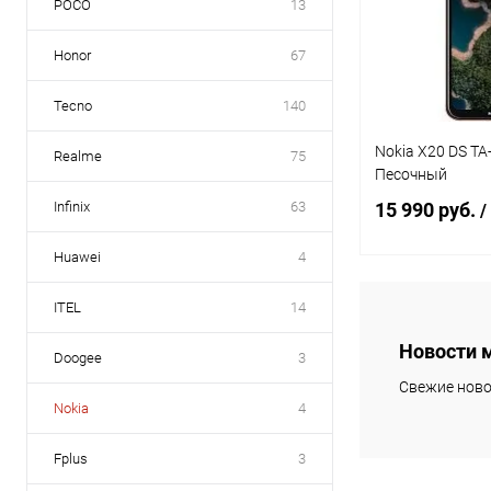
POCO
13
Honor
67
Tecno
140
Nokia X20 DS T
Realme
75
Песочный
Infinix
63
15 990 руб.
/
Huawei
4
В 
ITEL
14
Новости 
Doogee
3
Свежие ново
В избранное
Nokia
4
Fplus
3