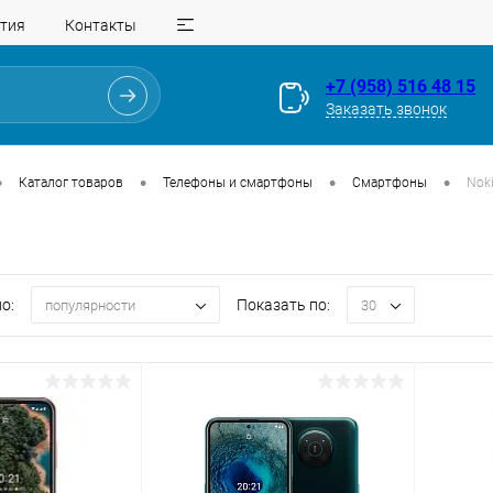
тия
Контакты
+7 (958) 516 48 15
Заказать звонок
•
•
•
•
Каталог товаров
Телефоны и смартфоны
Смартфоны
Nok
о:
Показать по:
популярности
30