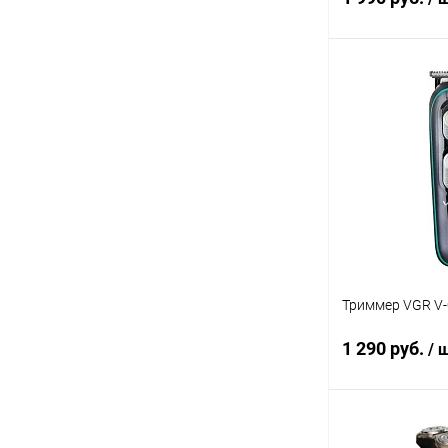
В 
В избранное
Триммер VGR V-
1 290 руб.
/ 
В 