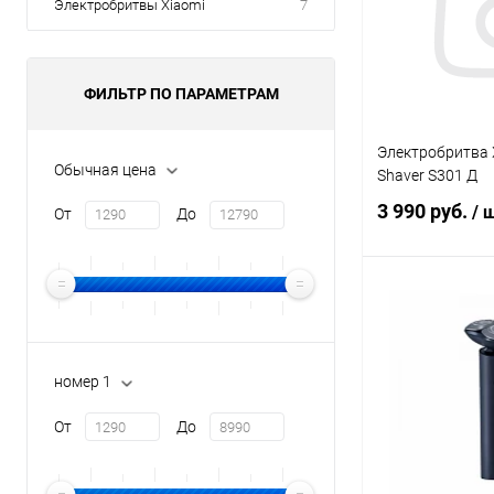
Электробритвы Xiaomi
7
ФИЛЬТР ПО ПАРАМЕТРАМ
Электробритва X
Обычная цена
Shaver S301 Д
3 990 руб.
/ 
От
До
В 
номер 1
В избранное
От
До