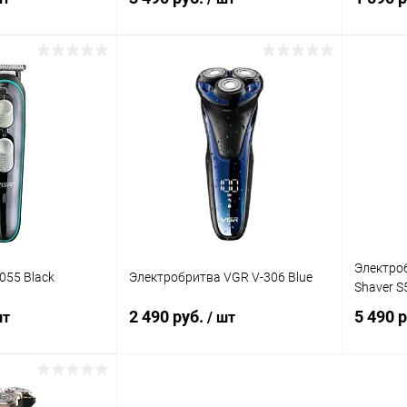
корзину
В корзину
Сравнение
Сравнение
В наличии
В избранное
В наличии
В изб
Электроб
055 Black
Электробритва VGR V-306 Blue
Shaver S
2 490 руб.
5 490 
шт
/ шт
корзину
В корзину