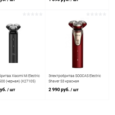
В корзину
В корзину
Сравнение
Сравнение
ранное
В наличии
В избранное
В наличии
ритва Xiaomi Mi Electric
Электробритва SOOCAS Electric
500 (черная) (X27105)
Shaver S3 красная
руб.
2 990 руб.
/ шт
/ шт
В корзину
В корзину