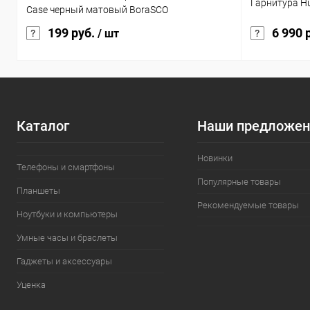
Гарнитура Hu
Case черный матовый BoraSCO
199 руб.
6 990 
/ шт
Каталог
Наши предложен
Новинки
Телефоны и смартфоны
Популярные товары
Планшеты
Рекомендуемые товары
Ноутбуки и компьютеры
Умные часы и браслеты
Гаджеты и аксессуары
Уценка