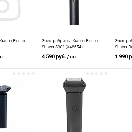
iaomi Electric
Электробритва Xiaomi Electric
Электроб
Shaver S301 (X48654)
Shaver R
4 590 руб.
1 990 
шт
/ шт
корзину
В корзину
Сравнение
Сравнение
В наличии
В избранное
В наличии
В изб