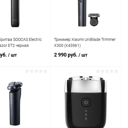
ритва SOOCAS Electric
Триммер Xiaomi UniBlade Trimmer
azor ET2 черная
X300 (X45961)
руб.
2 990 руб.
/ шт
/ шт
В корзину
В корзину
Сравнение
Сравнение
ранное
Под заказ
В избранное
В наличии