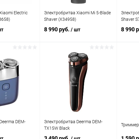
iaomi Electric
Электробритва Xiaomi Mi 5-Blade
Электроб
8658)
Shaver (X34958)
Shaver S
8 990 руб.
8 990 
шт
/ шт
корзину
В корзину
Сравнение
Сравнение
В наличии
В избранное
В наличии
В изб
Deerma DEM-
Электробритва Deerma DEM-
Триммер
TX15W Black
3 490 руб.
1 590 
шт
/ шт