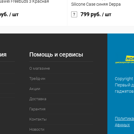
awei Freebuds 3 Красная
Silicone Case синяя Deppa
руб.
799 руб.
/ шт
/ шт
ия
Помощь и сервисы
О магазине
Трейд-ин
Copyright
Первый д
Акции
гаджетов
Доставка
Гарантия
Политика
Контакты
данных
Новости