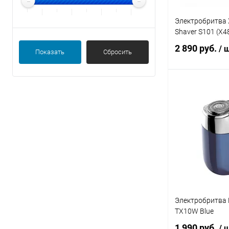
Электробритва X
Shaver S101 (X4
2 890 руб.
/ 
Показать
Сбросить
В 
В избранное
Электробритва 
TX10W Blue
1 990 руб.
/ 