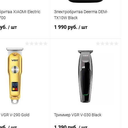
ритва XIAOMI Electric
Электробритва Deerma DEM-
700
TX10W Black
руб.
1 990 руб.
/ шт
/ шт
В корзину
В корзину
Сравнение
Сравнение
ранное
В наличии
В избранное
В наличии
 VGR V-290 Gold
Триммер VGR V-030 Black
руб.
1 390 руб.
/ шт
/ шт