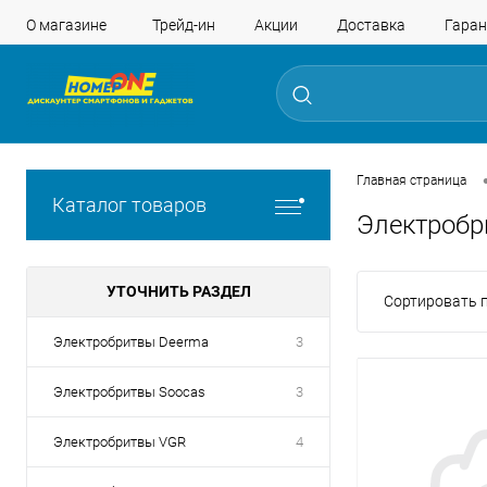
О магазине
Трейд-ин
Акции
Доставка
Гаран
Главная страница
Каталог товаров
Электробр
УТОЧНИТЬ РАЗДЕЛ
Сортировать п
Электробритвы Deerma
3
Электробритвы Soocas
3
Электробритвы VGR
4