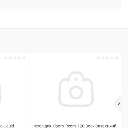
o Liquid
Чехол для Xiaomi Redmi 12C Book Case синий
Н