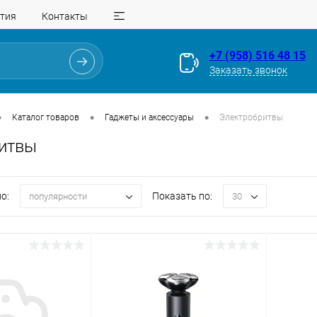
тия
Контакты
+7 (958) 516 48 15
Заказать звонок
•
•
•
Каталог товаров
Гаджеты и аксессуары
Электробритвы
итвы
о:
Показать по:
популярности
30