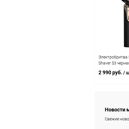
В избранное
Электробритва S
Shaver S3 черна
2 990 руб.
/ 
В 
Новости 
Свежие ново
В избранное