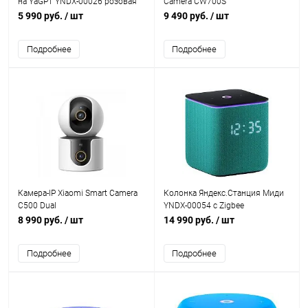
на YaGPT YNDX-00026 розовая
Camera CW700S
5 990 руб.
/ шт
9 490 руб.
/ шт
Подробнее
Подробнее
Камера-IP Xiaomi Smart Camera
Колонка Яндекс.Станция Миди
C500 Dual
YNDX-00054 с Zigbee
изумрудная
8 990 руб.
/ шт
14 990 руб.
/ шт
Подробнее
Подробнее