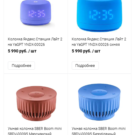
Колонка Яндекс.Станция Лайт 2
Колонка Яндекс.Станция Лайт 2
на YaGPT YNDX-00026
на YaGPT YNDX-00026 синяя
фиолетовая
5 990 руб.
/ шт
5 990 руб.
/ шт
Подробнее
Подробнее
Умная колонка SBER Boom mini
Умная колонка SBER Boom mini
SBDV-00095 Марсианский
SBDV-00095 Безоблачный