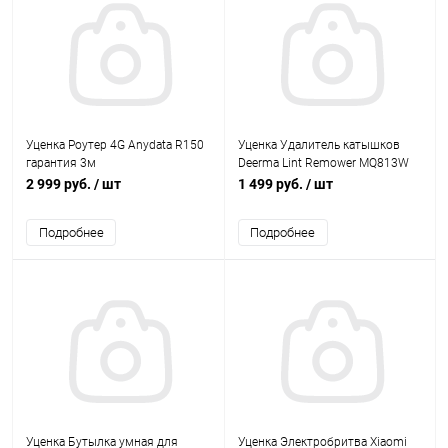
Уценка Роутер 4G Anydata R150
Уценка Удалитель катышков
гарантия 3м
Deerma Lint Remower MQ813W
гарантия 3м
2 999 руб.
/ шт
1 499 руб.
/ шт
Подробнее
Подробнее
Уценка Бутылка умная для
Уценка Электробритва Xiaomi