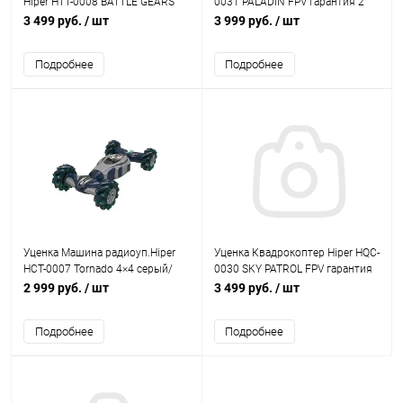
Hiper HTT-0008 BATTLE GEARS
0031 PALADIN FPV гарантия 2
оранжевый гарантия 2 недели
недели
3 499 руб.
/ шт
3 999 руб.
/ шт
Подробнее
Подробнее
Уценка Машина радиоуп.Hiper
Уценка Квадрокоптер Hiper HQC-
HCT-0007 Tornado 4×4 серый/
0030 SKY PATROL FPV гарантия
черный гарантия 2 недели
2 недели
2 999 руб.
/ шт
3 499 руб.
/ шт
Подробнее
Подробнее