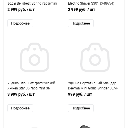
воды Bellabeat Spring гарантия
Electric Shaver S301 (X48654)
3м
гарантия 3м
2 999 руб.
/ шт
2 999 руб.
/ шт
Подробнее
Подробнее
Уценка Планшет графический
Уценка Портативный блендер
XP-Pen Star 05 гарантия 3м
Deerma Mini Garlic Grinder DEM-
JS100 гарантия 3 мес
3 999 руб.
/ шт
999 руб.
/ шт
Подробнее
Подробнее