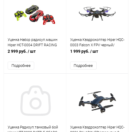
Уценка Набор радиоуп.машин
Уценка Квадрокоптер Hiper HQC-
Hiper HCT-0004 DRIFT RACING
0003 Falcon X FPV черный/
красный/черный гарантия 2
сиреневый гарантия 2 недели
2 999 руб.
/ шт
1 999 руб.
/ шт
недели
Подробнее
Подробнее
Уценка Радиоуп.танковый бой
Уценка Квадрокоптер Hiper HQC-