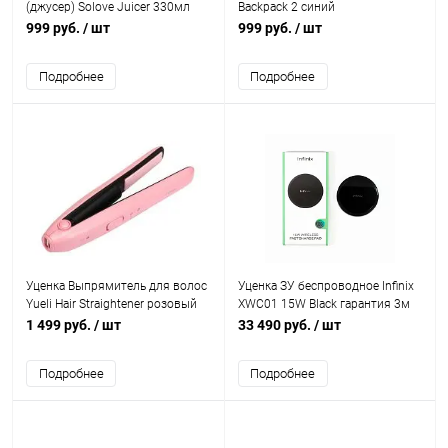
(джусер) Solove Juicer 330мл
Backpack 2 синий
Yellow гарантия 3 мес
999 руб.
/ шт
999 руб.
/ шт
Подробнее
Подробнее
Уценка Выпрямитель для волос
Уценка ЗУ беспроводное Infinix
Yueli Hair Straightener розовый
XWC01 15W Black гарантия 3м
гарантия 3м
1 499 руб.
/ шт
33 490 руб.
/ шт
Подробнее
Подробнее