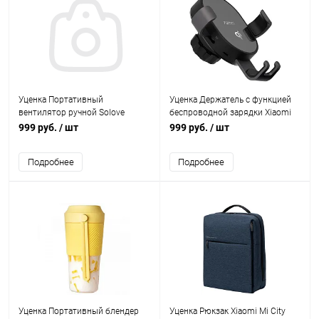
Уценка Портативный
Уценка Держатель с функцией
вентилятор ручной Solove
беспроводной зарядки Xiaomi
manual fan 2000 mAh 3 Speed
Mi 70mai Midrive PB01 черный
999 руб.
/ шт
999 руб.
/ шт
Micro USB темно-синий
Подробнее
Подробнее
Уценка Портативный блендер
Уценка Рюкзак Xiaomi Mi City