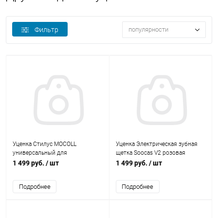
Фильтр
популярности
Уценка Стилус MOCOLL
Уценка Электрическая зубная
универсальный для
щетка Soocas V2 розовая
планшетных компьютеров
1 499 руб.
/ шт
1 499 руб.
/ шт
Android
Подробнее
Подробнее