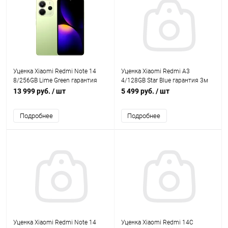
Уценка Xiaomi Redmi Note 14
Уценка Xiaomi Redmi A3
8/256GB Lime Green гарантия
4/128GB Star Blue гарантия 3м
3мес
13 999 руб.
/ шт
5 499 руб.
/ шт
Подробнее
Подробнее
Уценка Xiaomi Redmi Note 14
Уценка Xiaomi Redmi 14C