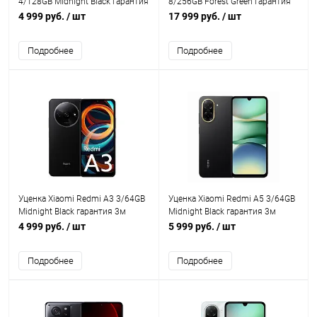
4/128GB Midnight Black гарантия
8/256GB Forest Green гарантия
3м
3м
4 999 руб.
/ шт
17 999 руб.
/ шт
Подробнее
Подробнее
Уценка Xiaomi Redmi A3 3/64GB
Уценка Xiaomi Redmi A5 3/64GB
Midnight Black гарантия 3м
Midnight Black гарантия 3м
4 999 руб.
/ шт
5 999 руб.
/ шт
Подробнее
Подробнее