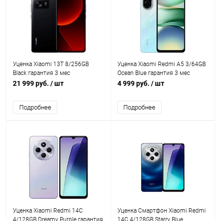
Уценка Xiaomi 13T 8/256GB
Уценка Xiaomi Redmi A5 3/64GB
Black гарантия 3 мес
Ocean Blue гарантия 3 мес
21 999 руб.
/ шт
4 999 руб.
/ шт
Подробнее
Подробнее
Уценка Xiaomi Redmi 14C
Уценка Смартфон Xiaomi Redmi
4/128GB Dreamy Purple гарантия
14C 4/128GB Starry Blue