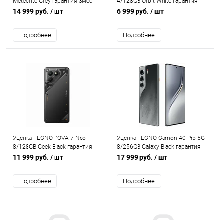
Meteorite Grey гарантия 3мес
4/128GB Orbit White гарантия
3мес
14 999 руб.
/ шт
6 999 руб.
/ шт
Подробнее
Подробнее
Уценка TECNO POVA 7 Neo
Уценка TECNO Camon 40 Pro 5G
8/128GB Geek Black гарантия
8/256GB Galaxy Black гарантия
3мес
3мес
11 999 руб.
/ шт
17 999 руб.
/ шт
Подробнее
Подробнее