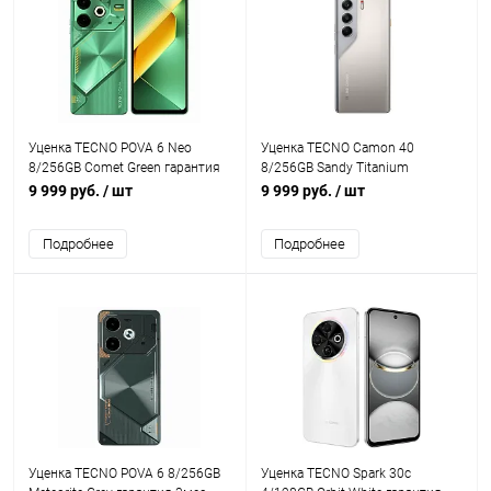
Уценка TECNO POVA 6 Neo
Уценка TECNO Camon 40
8/256GB Comet Green гарантия
8/256GB Sandy Titanium
3мес
гарантия 3мес
9 999 руб.
/ шт
9 999 руб.
/ шт
Подробнее
Подробнее
Уценка TECNO POVA 6 8/256GB
Уценка TECNO Spark 30c