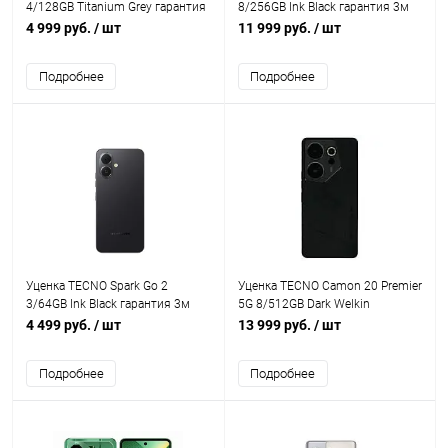
4/128GB Titanium Grey гарантия
8/256GB Ink Black гарантия 3м
3м
4 999 руб.
/ шт
11 999 руб.
/ шт
Подробнее
Подробнее
Уценка TECNO Spark Go 2
Уценка TECNO Camon 20 Premier
3/64GB Ink Black гарантия 3м
5G 8/512GB Dark Welkin
гарантия 3м
4 499 руб.
/ шт
13 999 руб.
/ шт
Подробнее
Подробнее