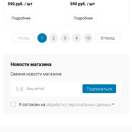
спортивный силиконовый
спортивный силиконовый
590 руб.
/ шт
590 руб.
/ шт
красный
черный
Подробнее
Подробнее
Назад
1
2
3
4
10
Вперед
Новости магазина
Свежие новости магазина
Подписаться
Я согласен на
обработку персональных данных.
*