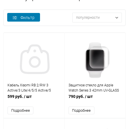
Фильтр
популярности
Кабель Xiaomi RB 2/RW 3
Защитное стекло для Apple
Active/3 Lite/4/5/5 Active/5
Watch Series 3 42mm UV-GLASS
Lite/SB 8/8 Active/8 Pro/9/9
Pero
599 руб.
/ шт
790 руб.
/ шт
Active/9 Pro/10
Подробнее
Подробнее