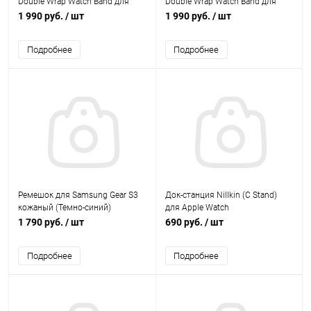
Double Wrap Watch Band для
Double Wrap Watch Band для
часов Apple Watch 42mm
часов Apple Watch 42mm
1 990 руб.
/ шт
1 990 руб.
/ шт
(Черный)
(Темно-серый)
Подробнее
Подробнее
Ремешок для Samsung Gear S3
Док-станция Nillkin (C Stand)
кожаный (Темно-синий)
для Apple Watch
1 790 руб.
/ шт
690 руб.
/ шт
Подробнее
Подробнее