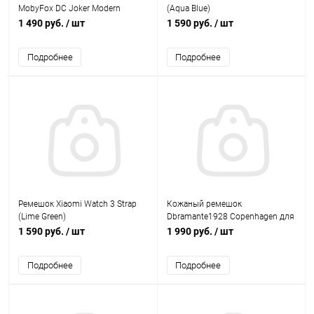
MobyFox DC Joker Modern
(Aqua Blue)
Comic, черный
1 490 руб.
/ шт
1 590 руб.
/ шт
Подробнее
Подробнее
Ремешок Xiaomi Watch 3 Strap
Кожаный ремешок
(Lime Green)
Dbramante1928 Copenhagen для
Apple Watch 42mm (ремешок
1 590 руб.
/ шт
1 990 руб.
/ шт
белый, застежка роз. золото)
Подробнее
Подробнее