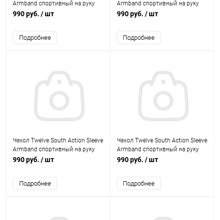
Armband спортивный на руку
Armband спортивный на руку
для Apple Watch 42mm L нейлон
для Apple Watch 38mm L нейлон
990 руб.
/ шт
990 руб.
/ шт
(красный)
(красный)
Подробнее
Подробнее
Чехол Twelve South Action Sleeve
Чехол Twelve South Action Sleeve
Armband спортивный на руку
Armband спортивный на руку
для Apple Watch 42mm L нейлон
для Apple Watch 42mm S
990 руб.
/ шт
990 руб.
/ шт
(черный)
нейлон (черный)
Подробнее
Подробнее