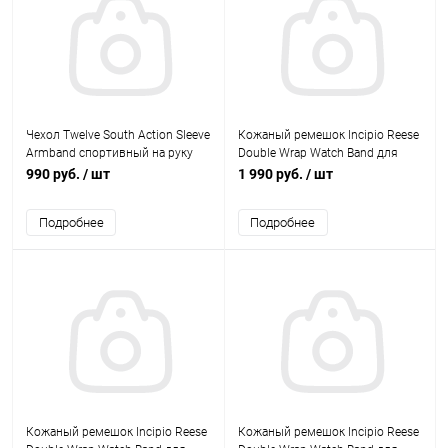
Чехол Twelve South Action Sleeve
Кожаный ремешок Incipio Reese
Armband спортивный на руку
Double Wrap Watch Band для
для Apple Watch 38mm L нейлон
часов Apple Watch 38mm
990 руб.
/ шт
1 990 руб.
/ шт
(черный)
(Темно-серый)
Подробнее
Подробнее
Кожаный ремешок Incipio Reese
Кожаный ремешок Incipio Reese