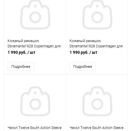
Кожаный ремешок
Кожаный ремешок
Dbramante1928 Copenhagen для
Dbramante1928 Copenhagen для
Apple Watch 38mm (темно-
Apple Watch 38mm (ремешок
1 990 руб.
/ шт
1 990 руб.
/ шт
коричневый/темно-серый)
белый, застежка роз. золото)
Подробнее
Подробнее
Чехол Twelve South Action Sleeve
Чехол Twelve South Action Sleeve