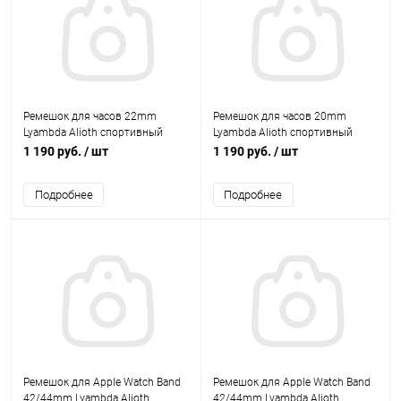
Ремешок для часов 22mm
Ремешок для часов 20mm
Lyambda Alioth спортивный
Lyambda Alioth спортивный
силиконовый белый/розовый
силиконовый синий/белый
1 190 руб.
/ шт
1 190 руб.
/ шт
Подробнее
Подробнее
Ремешок для Apple Watch Band
Ремешок для Apple Watch Band
42/44mm Lyambda Alioth
42/44mm Lyambda Alioth