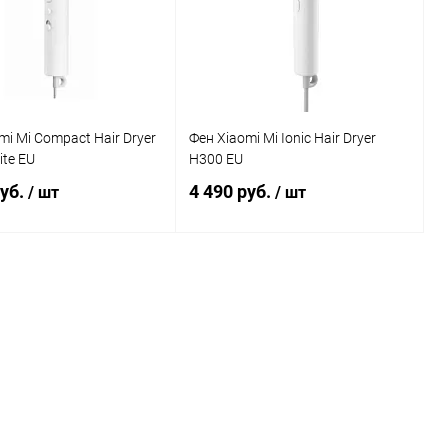
mi Mi Compact Hair Dryer
Фен Xiaomi Mi Ionic Hair Dryer
te EU
H300 EU
руб.
4 490 руб.
/ шт
/ шт
В корзину
В корзину
Сравнение
Сравнение
ранное
В наличии
В избранное
В наличии