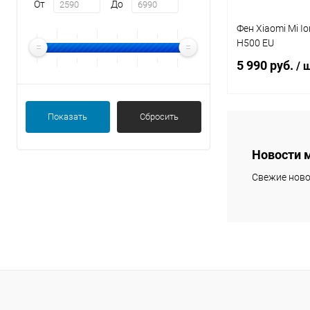
От
До
Фен Xiaomi Mi Ion
H500 EU
5 990 руб.
/ 
Показать
Сбросить
В 
Новости 
Свежие ново
В избранное