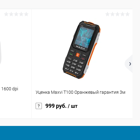
 1600 dpi
Р
Уценка Maxvi T100 Оранжевый гарантия 3м
4
999 руб.
/ шт