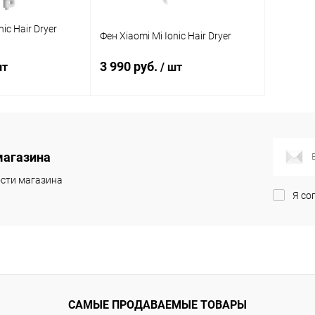
ic Hair Dryer
Фен Xiaomi Mi Ionic Hair Dryer
3 990 руб.
шт
/ шт
корзину
В корзину
магазина
Сравнение
Сравнение
сти магазина
В наличии
В избранное
В наличии
Я со
САМЫЕ ПРОДАВАЕМЫЕ ТОВАРЫ