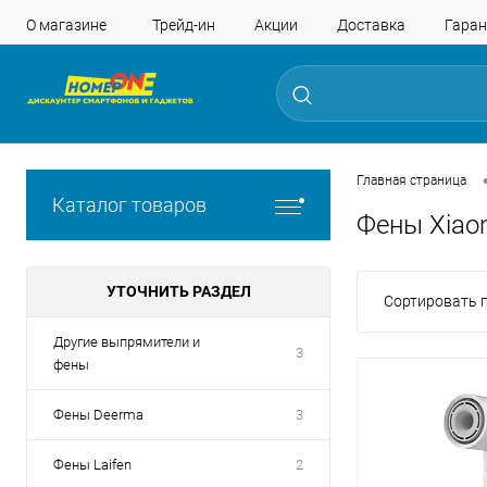
О магазине
Трейд-ин
Акции
Доставка
Гаран
Главная страница
Каталог товаров
Фены Xiao
УТОЧНИТЬ РАЗДЕЛ
Сортировать п
Другие выпрямители и
3
фены
Фены Deerma
3
Фены Laifen
2