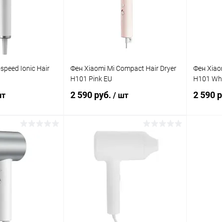
speed Ionic Hair
Фен Xiaomi Mi Compact Hair Dryer
Фен Xiao
H101 Pink EU
H101 Whi
2 590 руб.
2 590 
шт
/ шт
корзину
В корзину
Сравнение
Сравнение
В наличии
В избранное
В наличии
В изб