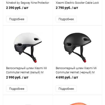
Ninebot by Segway Nine Protector
Xiaomi Electric Scooter Cable Lock
set S
2 390 руб.
/ шт
2 790 руб.
/ шт
Подробнее
Подробнее
Велосипедный шлем Xiaomi Mi
Велосипедный шлем Xiaomi Mi
Commuter Helmet (белый) M
Commuter Helmet (черный) M
2 990 руб.
/ шт
4 690 руб.
/ шт
Подробнее
Подробнее