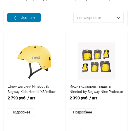
Фильтр
популярности
Шлем детский Ninebot By
Индивидуальная защита
Segway Kids Helmet XS Yellow
Ninebot by Segway Nine Protector
set S yellow
2 790 руб.
/ шт
2 390 руб.
/ шт
Подробнее
Подробнее