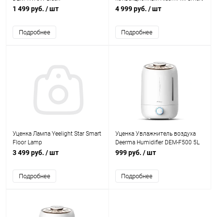
Space Heater S гарантия 3м
1 499 руб.
/ шт
4 999 руб.
/ шт
Подробнее
Подробнее
Уценка Лампа Yeelight Star Smart
Уценка Увлажнитель воздуха
Floor Lamp
Deerma Humidifier DEM-F500 5L
белый без гарантии
3 499 руб.
/ шт
999 руб.
/ шт
Подробнее
Подробнее