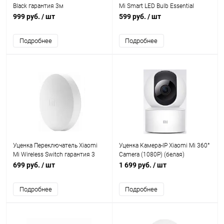
Black гарантия 3м
Mi Smart LED Bulb Essential
(White and Color) гарантия 3 мес
999 руб.
/ шт
599 руб.
/ шт
Подробнее
Подробнее
Уценка Переключатель Xiaomi
Уценка Камера-IP Xiaomi Mi 360°
Mi Wireless Switch гарантия 3
Camera (1080P) (белая)
мес
гарантия 3 мес
699 руб.
/ шт
1 699 руб.
/ шт
Подробнее
Подробнее