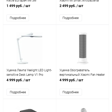
Kettle EUгарантия 3м
Xiaomi Mi Smart Antibacterial
Humidifier гарантия 3м
1 499 руб.
/ шт
2 499 руб.
/ шт
Подробнее
Подробнее
Уценка Лампа Yeelight LED Light-
Уценка Обогреватель
sensitive Desk Lamp V1 Pro
вертикальный Xiaomi Fan Heater
гарантия 3мес
4 999 руб.
/ шт
4 999 руб.
/ шт
Подробнее
Подробнее