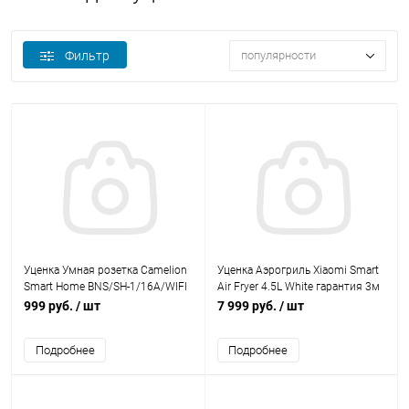
Фильтр
популярности
Уценка Умная розетка Camelion
Уценка Аэрогриль Xiaomi Smart
Smart Home BNS/SH-1/16A/WIFI
Air Fryer 4.5L White гарантия 3м
4000Вт, счётчик эл. энергии
999 руб.
/ шт
7 999 руб.
/ шт
Подробнее
Подробнее