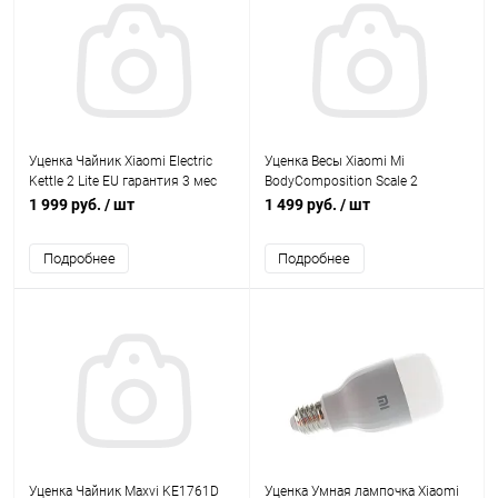
Уценка Чайник Xiaomi Electric
Уценка Весы Xiaomi Mi
Kettle 2 Lite EU гарантия 3 мес
BodyComposition Scale 2
(X21907) гарантия 3м
1 999 руб.
/ шт
1 499 руб.
/ шт
Подробнее
Подробнее
Уценка Чайник Maxvi KE1761D
Уценка Умная лампочка Xiaomi