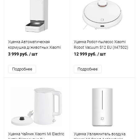
Уценка Автоматическая
Уценка Робот-пылесос Xiaomi
кормушка д/животных Xiaomi
Robot Vacuum S12 EU (Х47502)
Smart Pet Food Feeder гарантия
пересорт гар. 3м
3 999 руб.
/ шт
12 999 руб.
/ шт
3м
Подробнее
Подробнее
Уценка Чайник Xiaomi Mi Electric
Уценка Увлажнитель воздуха