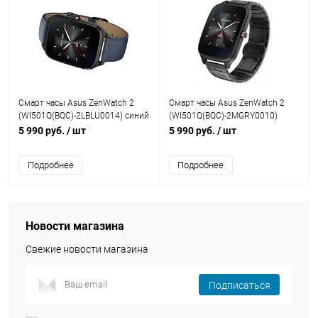
Смарт часы Asus ZenWatch 2
Смарт часы Asus ZenWatch 2
(WI501Q(BQC)-2LBLU0014) синий
(WI501Q(BQC)-2MGRY0010)
кожаный ремешок
металлический ремешок
5 990 руб.
/ шт
5 990 руб.
/ шт
Подробнее
Подробнее
Новости магазина
Свежие новости магазина
Подписаться