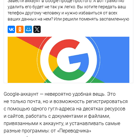
Завести аккаунт в Google проще простого. А вот грамотно
удалить его будет не так уж легко. Вы хотите передать ваш
телефон другому человеку и нужно избавиться от всех
ваших данных на нем? Или решили поменять заспамленную
почту? А может быть, вообще хотите удалить лишний
аккаунт и перейти на Яндекс? Этот текст с пошаговой
инструкцией по удалению гугл-аккаунта будет как нельзя
кстати!
Google-аккаунт — невероятно удобная вещь. Это
не только почта, но и возможность регистрироваться
с помощью одного гугл-адреса на десятках ресурсов
и сайтов, работать с документами и файлами,
привязанными к аккаунту, и устанавливать самые
разные программы: от «Переводчика»