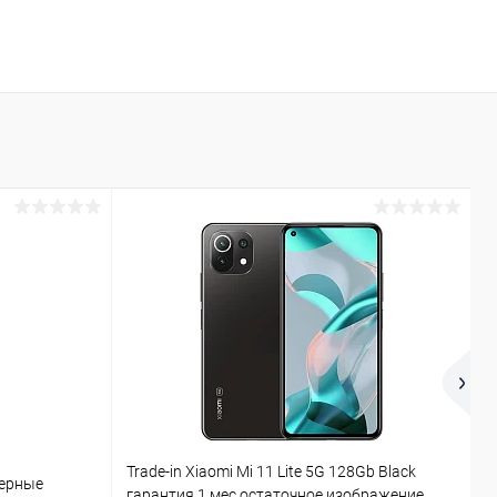
Trade-in Xiaomi Mi 11 Lite 5G 128Gb Black
Ч
Черные
гарантия 1 мес остаточное изображение
K