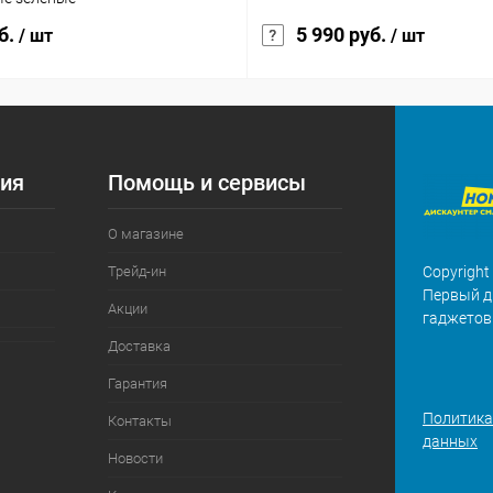
б.
5 990 руб.
/ шт
/ шт
ия
Помощь и сервисы
О магазине
Трейд-ин
Copyright
Первый д
Акции
гаджетов
Доставка
Гарантия
Политика
Контакты
данных
Новости