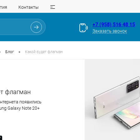
тия
Контакты
+7 (958) 516 48 15
Заказать звонок
•
•
Блог
Какой будет флагман
ет флагман
интернета появились
ng Galaxy Note 20+