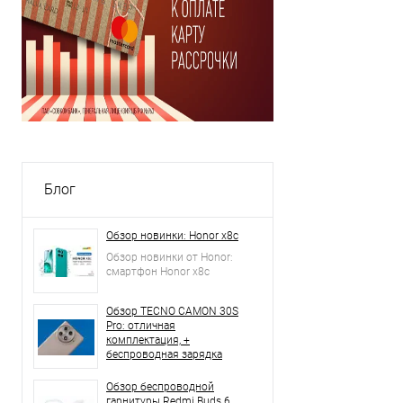
Блог
Обзор новинки: Honor x8c
Обзор новинки от Honor:
смартфон Honor x8c
Обзор TECNO CAMON 30S
Pro: отличная
комплектация, +
беспроводная зарядка
Обзор беспроводной
гарнитуры Redmi Buds 6