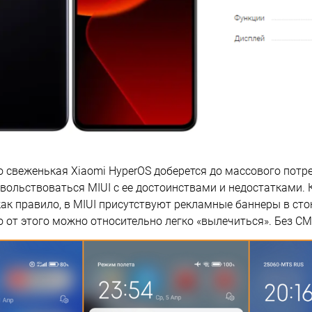
о свеженькая Xiaomi HyperOS доберется до массового потре
вольствоваться MIUI с ее достоинствами и недостатками. К
как правило, в MIUI присутствуют рекламные баннеры в с
о от этого можно относительно легко «вылечиться». Без СМ