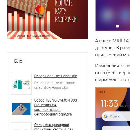
А еще в MIUI 1
доступно 3 раз
приложений мо
Блог
Изменения косн
стол (в RU-вер
Обзор новинки: Honor x8c
фирменного соф
Обзор новинки от Honor:
смартфон Honor x8c
Обзор TECNO CAMON 30S
Pro: отличная
комплектация, +
беспроводная зарядка
Обзор беспроводной
гарнитуры Redmi Buds 6