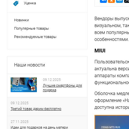
Уценка
Вендоры выпуск
Новинки
визуальном, та
Популярные товары
всем популярны
Рекомендуемые товары
особенностями.
MIUI
Пользовательск
Наши новости
актуальна верси
аппараты компа
09.12.2025
функциональнос
Лучшие смартфоны для
подарка
Оболочка медле
оформление «На
09.12.2025
доступна истор
Третий товар дарим бесплатно
27.11.2025
Идеи для подарков на день матери