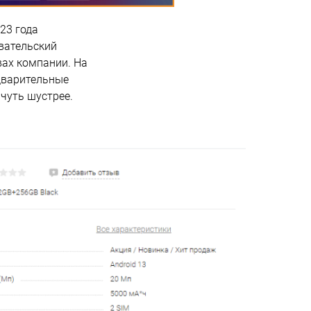
23 года
вательский
вах компании. На
дварительные
 чуть шустрее.