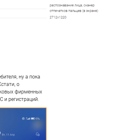
бителя, ну а пока
стати, о
токовых фирменных
С и регистраций.