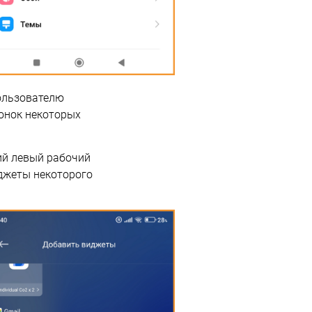
пользователю
конок некоторых
ий левый рабочий
иджеты некоторого