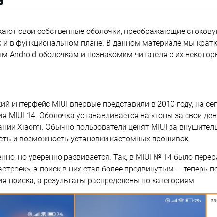
ают свои собственные оболочки, преображающие стоковую
к и в функциональном плане. В данном материале мы крат
м Android-оболочкам и познакомим читателя с их некото
ий интерфейс MIUI впервые представили в 2010 году, на с
я MIUI 14. Оболочка устанавливается на «топы за свои ден
нии Xiaomi. Обычно пользователи ценят MIUI за внушител
ть и возможность установки кастомных прошивок.
нно, но уверенно развивается. Так, в MIUI № 14 было пере
строек», а поиск в них стал более продвинутым — теперь 
ия поиска, а результаты распределены по категориям