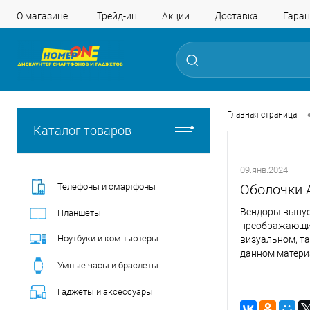
О магазине
Трейд-ин
Акции
Доставка
Гаран
Главная страница
Каталог товаров
09.янв.2024
Телефоны и смартфоны
Оболочки 
Вендоры выпус
Планшеты
преображающие
Ноутбуки и компьютеры
визуальном, та
данном матери
Умные часы и браслеты
популярным An
читателя с их 
Гаджеты и аксессуары