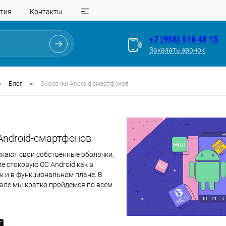
тия
Контакты
+7 (958) 516 48 15
Заказать звонок
•
•
Блог
Оболочки Android-смартфонов
Android-смартфонов
кают свои собственные оболочки,
 стоковую ОС Android как в
к и в функциональном плане. В
але мы кратко пройдемся по всем
droid-оболочкам и познакомим
некоторыми особенностями.