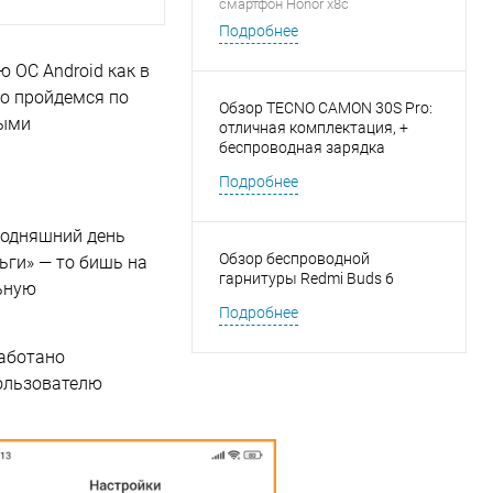
смартфон Honor x8c
Подробнее
 ОС Android как в
ко пройдемся по
Обзор TECNO CAMON 30S Pro:
рыми
отличная комплектация, +
беспроводная зарядка
Подробнее
егодняшний день
Обзор беспроводной
ьги» — то бишь на
гарнитуры Redmi Buds 6
ьную
Подробнее
работано
пользователю