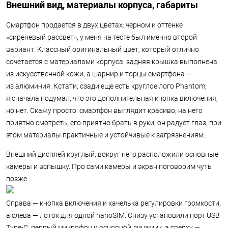
Внешний вид, материалы корпуса, габариты
Смартфон продается в двух цветах: черном и оттенке
«сиреневый рассвет», у меня на тесте был именно второй
вариант. Классный оригинальный цвет, который отлично
сочетается с материалами корпуса: задняя крышка выполнена
из искусственной кожи, а шарнир и торцы смартфона —
из алюминия. Кстати, сзади еще есть круглое лого Phantom,
я сначала подумал, что это дополнительная кнопка включения,
но нет. Скажу просто: смартфон выглядит красиво, на него
приятно смотреть, его приятно брать в руки, он радует глаз, при
этом материалы практичные и устойчивые к загрязнениям.
Внешний дисплей круглый, вокруг него расположили основные
камеры и вспышку. Про сами камеры и экран поговорим чуть
позже.
Справа — кнопка включения и качелька регулировки громкости,
а слева — лоток для одной nanoSIM. Снизу установили порт USB
Type-C, первый микрофон и основной динамик, а сверху —