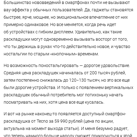
Большинство нововведений в смартфонах почти не вызывают
вау-эффекта у обычных пользователей. Да, гаджеты становятся
быстрее, ярче, мощнее, но эмоциональное впечатление от них
примерно одинаковое. Но все меняется, когда речь идет
об устройствах с гибким дисплеем. Удивительно, как такие
раскладушки могут одновременно вызывать восторг от того,
что ты держишь в руках что-то действительно новое, и чувство
ностальгии по старым «кнопочным» временам.
Но возможность поностальгировать — дорогое удовольствие.
Средняя цена раскладушек начиналась от 200 тысяч рублей,
затем постепенно снижалась до 120−130 тысяч, но это все еще
были дорогие устройства. И только с появлением вертикальных
раскладушек обычный потребитель мог потихоньку начать
посматривать на них, хотя цена все еще кусалась.
И вот на рынке наконец-то появляется доступный смартфон-
раскладушка от Tecno за 59 990 рублей (цена по акции,
актуальна на момент выхода статьи). И меня безумно радует,
что теперь намного больше народу сможет прикоснуться к этой