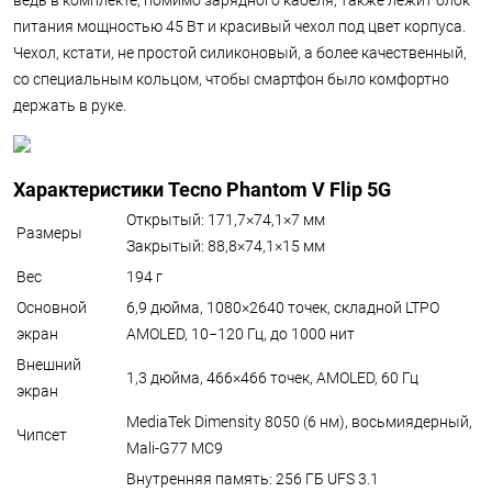
питания мощностью 45 Вт и красивый чехол под цвет корпуса.
Чехол, кстати, не простой силиконовый, а более качественный,
со специальным кольцом, чтобы смартфон было комфортно
держать в руке.
Характеристики Tecno Phantom V Flip 5G
Открытый: 171,7×74,1×7 мм
Размеры
Закрытый: 88,8×74,1×15 мм
Вес
194 г
Основной
6,9 дюйма, 1080×2640 точек, складной LTPO
экран
AMOLED, 10−120 Гц, до 1000 нит
Внешний
1,3 дюйма, 466×466 точек, AMOLED, 60 Гц
экран
MediaTek Dimensity 8050 (6 нм), восьмиядерный,
Чипсет
Mali-G77 MC9
Внутренняя память: 256 ГБ UFS 3.1