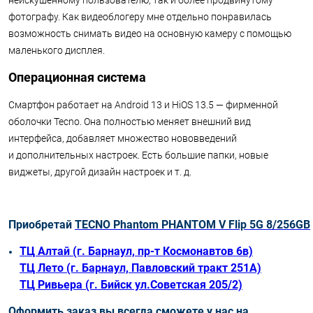
неискушенному пользователю, так и более продвинутому
фотографу. Как видеоблогеру мне отдельно понравилась
возможность снимать видео на основную камеру с помощью
маленького дисплея.
Операционная система
Смартфон работает на Android 13 и HiOS 13.5 — фирменной
оболочки Tecno. Она полностью меняет внешний вид
интерфейса, добавляет множество нововведений
и дополнительных настроек. Есть большие папки, новые
виджеты, другой дизайн настроек
и т. д.
Приобретай
TECNO Phantom PHANTOM V Flip 5G 8/256GB
ТЦ Алтай (г. Барнаул, пр-т Космонавтов 6в)
ТЦ Лето (г. Барнаул, Павловский тракт 251А)
ТЦ Ривьера (г. Бийск ул.Советская 205/2)
Оформить заказ вы всегда сможете у нас на