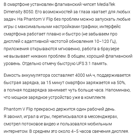
В смартфоне установлен флагманский чипсет MediaTek
Dimensity 8050. Его возможностей за глаза хватает для любых
задач. На Phantom V Flip без проблем можно запускать любые
игры с максимальными настройками графики, интерфейс
смартфона работает плавно и быстро (не забываем про
дисплей с адаптивной частотой обновления 10−120 Гц),
приложения открываются мгновенно, работа в браузере
не вызывает никаких проблем. В общем, хороший флагманский
уровень. Отдельно отмечу быструю UFS 3.1 память.
Емкость аккумулятора составляет 4000 мА·ч, поддерживается
быстрая зарядка, за 15 минут смартфон заряжается на 50%,
а полная подзарядка занимает чуть больше часа. Напоминаю,
что мощное зарядное устройство уже в комплекте.
Phantom V Flip прекрасно держится один рабочий день.
Я звонил, играл в игры, переписывался в мессенджерах,
смотрел потоковое видео и пользовался мобильным
интернетом. В среднем это около 4−5 часов свечения дисплея.