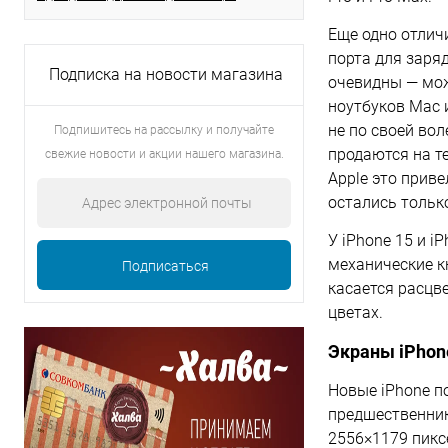
Еще одно отлич
порта для заряд
Подписка на новости магазина
очевидны — мож
ноутбуков Mac и
не по своей вол
Подпишитесь на рассылку и получайте
продаются на т
свежие новости и акции нашего магазина.
Apple это прив
остались тольк
У iPhone 15 и i
механические к
касается расцв
цветах.
Экраны iPhone
Новые iPhone п
предшественник
2556×1179 пикс