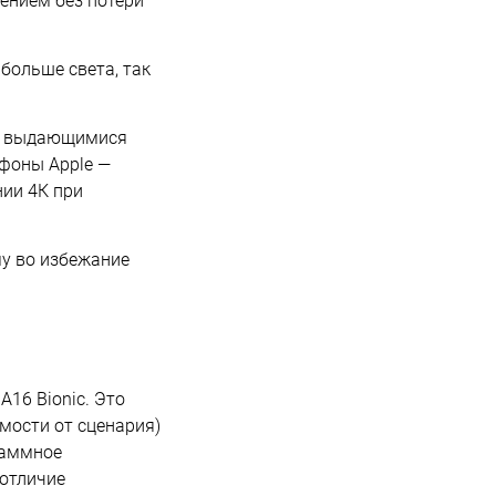
ением без потери
больше света, так
ся выдающимися
фоны Apple —
нии 4К при
му во избежание
A16 Bionic. Это
мости от сценария)
граммное
 отличие