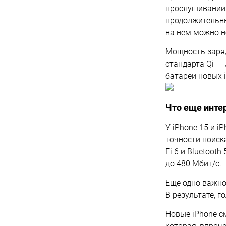
прослушивании а
продолжительны
на нем можно н
Мощность заряд
стандарта Qi — 
батареи новых 
Что еще инте
У iPhone 15 и 
точности поиск
Fi 6 и Bluetoot
до 480 Мбит/с.
Еще одно важно
В результате, 
Новые iPhone с