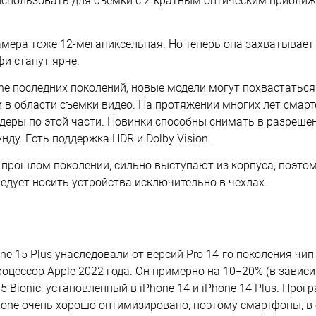
спользовать для съемки с 2-кратным оптическим приближ
мера тоже 12-мегапиксельная. Но теперь она захватывает 
фи станут ярче.
one последних поколений, новые модели могут похвастать
в области съемки видео. На протяжении многих лет смарт
деры по этой части. Новинки способны снимать в разреше
унду. Есть поддержка HDR и Dolby Vision.
в прошлом поколении, сильно выступают из корпуса, поэто
едует носить устройства исключительно в чехлах.
one 15 Plus унаследовали от версий Pro 14-го поколения чип 
оцессор Apple 2022 года. Он примерно на 10−20% (в зависи
5 Bionic, установленный в iPhone 14 и iPhone 14 Plus. Про
hone очень хорошо оптимизировано, поэтому смартфоны, в