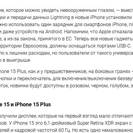
ие, которое можно увидеть невооруженным глазом, — вмес
ки и передачи данных Lightning в новые iPhone установили
но использовать один зарядник для смартфонов iPhone, п
 даже устройств на Android. Напомним, что Apple отказалас
е, а из-за закона, принятого в ЕС. Теперь все новые гаджет
ерритории Евросоюза, должны оснащаться портами USB-C. 
ело к лишним расходам, но пользователи от такого универ
о в выигрыше.
Phone 15 Plus, как и у предшественников, на боковых граня
нопки и переключатель для включения/выключения беззву
еток, новинки будут доступны в розовом, черном, голубом,
 15 и iPhone 15 Plus
олучили дисплеи, которые на первый взгляд мало отличают
ов. У iPhone 15 это 6,1-дюймовый Super Retina XDR экран 
елей и кадровой частотой 60 Гц. Но есть одно немаловажно