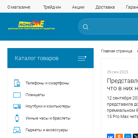
О магазине
Трейд-ин
Акции
Доставка
Гаран
Главная страница
Каталог товаров
29.сен.2023
Представле
Телефоны и смартфоны
что в них 
Планшеты
12 сентября 20
представила д
Ноутбуки и компьютеры
премиальном iP
15 Pro Max чит
Умные часы и браслеты
А здесь мы рас
Гаджеты и аксессуары