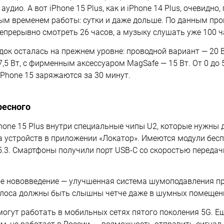
удио. А вот iPhone 15 Plus, как и iPhone 14 Plus, очевидно,
м временем работы: сутки и даже дольше. По данным про
епрерывно смотреть 26 часов, а музыку слушать уже 100 ч
ок осталась на прежнем уровне: проводной вариант — 20 В
7,5 Вт, с фирменным аксессуаром MagSafe — 15 Вт. От 0 до
iPhone 15 заряжаются за 30 минут.
ресного
iPhone 15 Plus внутри специальные чипы U2, которые нужны
а устройств в приложении «Локатор». Имеются модули бесп
h 5.3. Смартфоны получили порт USB-C со скоростью переда
е нововведение — улучшенная система шумоподавления пр
голоса должны быть слышны четче даже в шумных помещени
могут работать в мобильных сетях пятого поколения 5G. Е