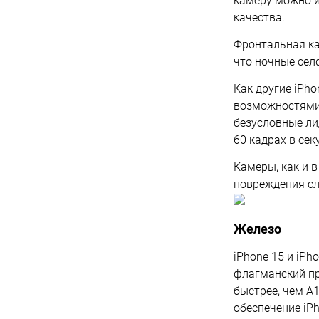
камеру можно и
качества.
Фронтальная ка
что ночные сел
Как другие iPh
возможностями 
безусловные ли
60 кадрах в сек
Камеры, как и 
повреждения сл
Железо
iPhone 15 и iPh
флагманский пр
быстрее, чем A1
обеспечение iP