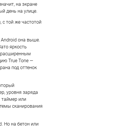
значит, на экране
ый день на улице.
 с той же частотой
 Android она выше.
Зато яркость
с расширенным
ию True Tone —
рана под оттенок
который
р, уровня заряда
ь таймер или
стемы сканирования
. Но на бетон или