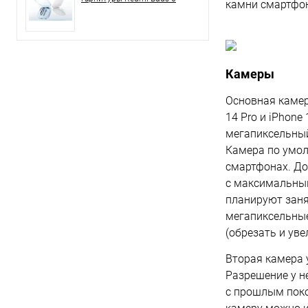
камни смартфон
Камеры
Основная камера
14 Pro и iPhone
мегапиксельный
Камера по умол
смартфонах. До
с максимальны
планируют заня
мегапиксельные
(обрезать и ув
Вторая камера 
Разрешение у не
с прошлым поко