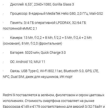
· Дисплей: 6,53", 2340×1080, Gorilla Glass 3
· Процессор: 8-ядерный MediaTek Helio G80, 2,0 ГГц, Mali-G52
· Память: 3/4 ГБ оперативной LPDDR4X, 32/64 ГБ
постоянной eMMC 2.1
· Камера: 13 Мп, f/2,2 + 8 Мп, f/2,2 + 5 Мп, f/2,4 + 2 Мп
(основная), 8 Мп, f/2,0 (фронтальная)
· Батарея: 5020 мАч, Quick Charge 3.0
· ОС: Android 10, MIUI 11
· Связь: USB Type-C, Wi-Fi 802.11ac, Bluetooth 5.0, GPS, LTE,
NFC, Dual SIM, джек для наушников, ИК-порт
Redmi 9 поставляется в зелёном, фиолетовом и сером цветовых
исполнениях. Стоимость смартфона составляет на рынке
Евросоюза €149 и €179 соответственно для версий 3/32 Гбайт и