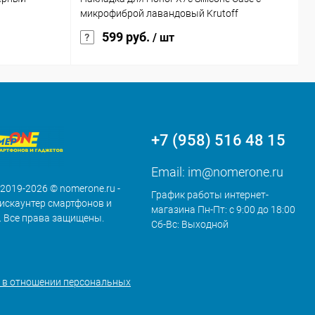
микрофиброй лавандовый Krutoff
F
599 руб.
/ шт
+7 (958) 516 48 15
Email:
im@nomerone.ru
 2019-2026 © nomerone.ru -
График работы интернет-
искаунтер смартфонов и
магазина Пн-Пт: с 9:00 до 18:00
. Все права защищены.
Сб-Вс: Выходной
 в отношении персональных