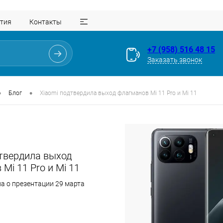
тия
Контакты
+7 (958) 516 48 15
Заказать звонок
•
•
Блог
Xiaomi подтвердила выход флагманов Mi 11 Pro и Mi 11
дтвердила выход
Mi 11 Pro и Mi 11
а о презентации 29 марта