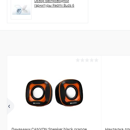
Обзор беспроводной
гарнитуры Redmi Buds 6
Динамики CANYON Speaker black orange
Накладка дл