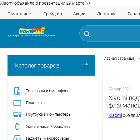
Xiaomi объявила о презентации 29 марта" />
О магазине
Трейд-ин
Акции
Доставка
Гаран
Главная страница
Каталог товаров
22.мар.2021
Телефоны и смартфоны
Xiaomi по
Планшеты
флагманов 
Ноутбуки и компьютеры
Xiaomi
объявил
Умные часы и браслеты
Гаджеты и аксессуары