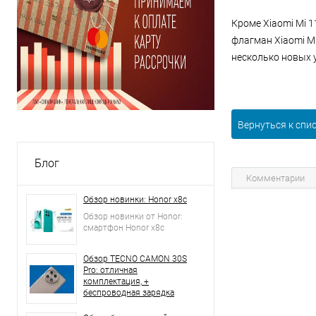
Кроме Xiaomi Mi 1
флагман Xiaomi Mi 
несколько новых 
Вернуться к спи
Блог
Комментарии
Обзор новинки: Honor x8c
Обзор новинки от Honor:
смартфон Honor x8c
Обзор TECNO CAMON 30S
Pro: отличная
комплектация, +
беспроводная зарядка