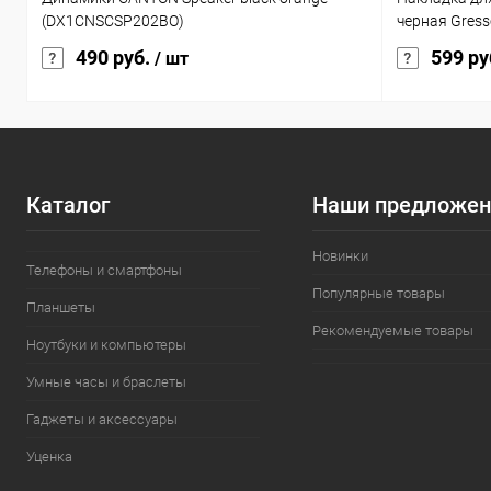
(DX1CNSCSP202BO)
черная Gress
490 руб.
599 ру
/ шт
Каталог
Наши предложен
Новинки
Телефоны и смартфоны
Популярные товары
Планшеты
Рекомендуемые товары
Ноутбуки и компьютеры
Умные часы и браслеты
Гаджеты и аксессуары
Уценка