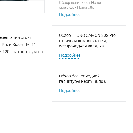
Обзор новинки от Honor:
смартфон Honor x8c
Подробнее
Обзор TECNO CAMON 30S Pro:
резентации стоит
отличная комплектация, +
Pro и Xiaomi Mi 11
беспроводная зарядка
 120-кратного зума, а
Подробнее
Обзор беспроводной
гарнитуры Redmi Buds 6
Подробнее