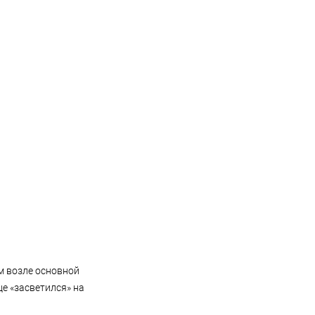
м возле основной
е «засветился» на