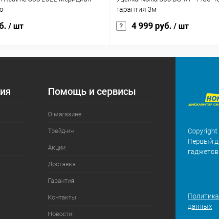
o
гарантия 3м
б.
4 999 руб.
/ шт
/ шт
ия
Помощь и сервисы
О магазине
Трейд-ин
Copyright
Первый д
Акции
гаджетов
Доставка
Гарантия
Политика
Контакты
данных
Новости