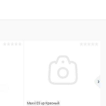
У
Maxvi E5 up Красный
М