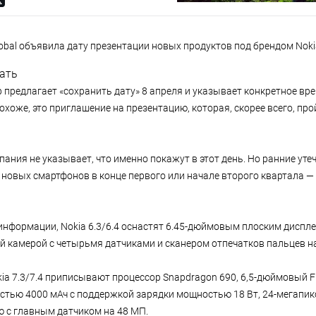
bal объявила дату презентации новых продуктов под брендом Noki
дать
предлагает «сохранить дату» 8 апреля и указывает конкретное вре
охоже, это приглашение на презентацию, которая, скорее всего, про
ания не указывает, что именно покажут в этот день. Но ранние уте
новых смартфонов в конце первого или начале второго квартала — N
информации, Nokia 6.3/6.4 оснастят 6.45-дюймовым плоским диспл
й камерой с четырьмя датчиками и сканером отпечатков пальцев на
kia 7.3/7.4 приписывают процессор Snapdragon 690, 6,5-дюймовый F
стью 4000 мАч с поддержкой зарядки мощностью 18 Вт, 24-мегап
ю с главным датчиком на 48 МП.