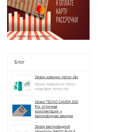
Блог
Обзор новинки: Honor x8c
Обзор новинки от Honor:
смартфон Honor x8c
Обзор TECNO CAMON 30S
Pro: отличная
комплектация, +
беспроводная зарядка
Обзор беспроводной
гарнитуры Redmi Buds 6