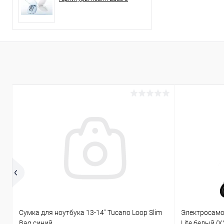
Сумка для ноутбука 13-14" Tucano Loop Slim
Электросамока
Bag,синий
Lite белый (