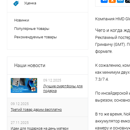
Уценка
Компания HMD Glo
Новинки
Популярные товары
Чего и когда ж
Рекомендуемые товары
Рекламный постер 
Гринвичу (GMT). П
формате.
Наши новости
К сожалению, комп
как минимум двух 
7.3/7.4.
09.12.2025
Лучшие смартфоны для
подарка
По инсайдерской 
вырезом, основно
09.12.2025
Третий товар дарим бесплатно
В то же время, No
аккумулятор емко
27.11.2025
камеру и основну
Идеи для подарков на день матери