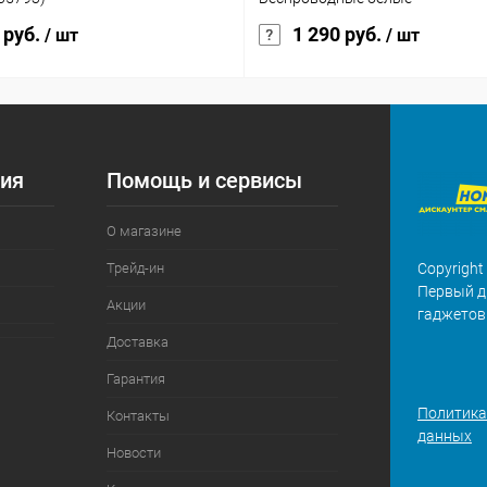
 руб.
1 290 руб.
/ шт
/ шт
ия
Помощь и сервисы
О магазине
Трейд-ин
Copyright
Первый д
Акции
гаджетов
Доставка
Гарантия
Политика
Контакты
данных
Новости