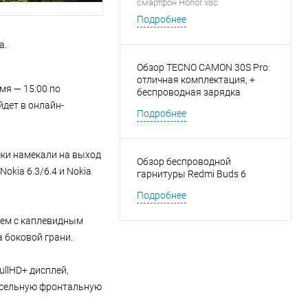
смартфон Honor x8c
Подробнее
a.
Обзор TECNO CAMON 30S Pro:
отличная комплектация, +
мя — 15:00 по
беспроводная зарядка
йдет в онлайн-
Подробнее
чки намекали на выход
Обзор беспроводной
okia 6.3/6.4 и Nokia
гарнитуры Redmi Buds 6
Подробнее
еем с каплевидным
 боковой грани.
ullHD+ дисплей,
иксельную фронтальную