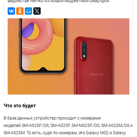
ведомстве Nemko AS новый бюджетный смартфон.
Что это будет
В базе данных устройство проходит с номерами
моделей
SM-A025F
/DS,
SM-A025F
,
SM-M025F
/DS,
SM-A025M
/DS и
SM-A025M
. То есть, судя по номерам, это Galaxy M02 и Galaxy