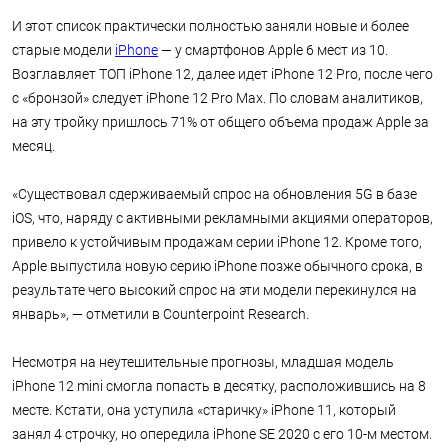
И этот список практически полностью заняли новые и более
старые модели
iPhone
— у смартфонов Apple 6 мест из 10.
Возглавляет ТОП iPhone 12, далее идет iPhone 12 Pro, после чего
с «бронзой» следует iPhone 12 Pro Max. По словам аналитиков,
на эту тройку пришлось 71% от общего объема продаж Apple за
месяц.
«Существовал сдерживаемый спрос на обновления 5G в базе
iOS, что, наряду с активными рекламными акциями операторов,
привело к устойчивым продажам серии iPhone 12. Кроме того,
Apple выпустила новую серию iPhone позже обычного срока, в
результате чего высокий спрос на эти модели перекинулся на
январь», — отметили в Counterpoint Research.
Несмотря на неутешительные прогнозы, младшая модель
iPhone 12 mini смогла попасть в десятку, расположившись на 8
месте. Кстати, она уступила «старичку» iPhone 11, который
занял 4 строчку, но опередила iPhone SE 2020 с его 10-м местом.