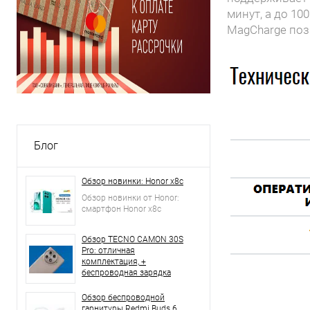
минут, а до 10
MagCharge поз
Блог
Обзор новинки: Honor x8c
Обзор новинки от Honor:
смартфон Honor x8c
Обзор TECNO CAMON 30S
Pro: отличная
комплектация, +
беспроводная зарядка
Обзор беспроводной
гарнитуры Redmi Buds 6