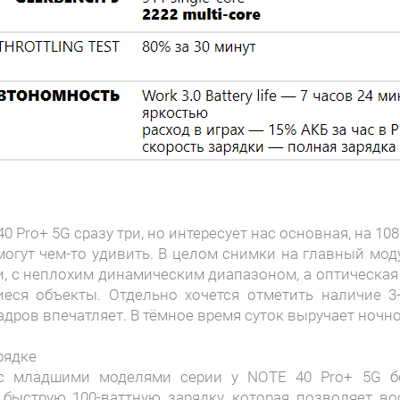
0 Pro+ 5G сразу три, но интересует нас основная, на 10
могут чем-то удивить. В целом снимки на главный м
, с неплохим динамическим диапазоном, а оптическая
ся объекты. Отдельно хочется отметить наличие 3-
адров впечатляет. В тёмное время суток выручает ночн
рядке
с младшими моделями серии у NOTE 40 Pro+ 5G бо
быструю 100-ваттную зарядку, которая позволяет в