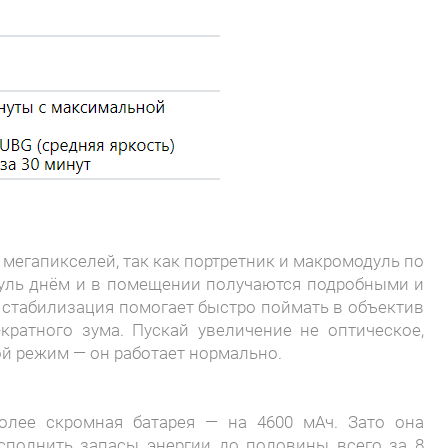
8 мегапикселей, так как портретник и макромодуль по
одуль днём и в помещении получаются подробными и
 стабилизация помогает быстро поймать в объектив
кратного зума. Пускай увеличение не оптическое,
ой режим — он работает нормально.
лее скромная батарея — на 4600 мАч. Зато она
осполнить запасы энергии до половины всего за 8