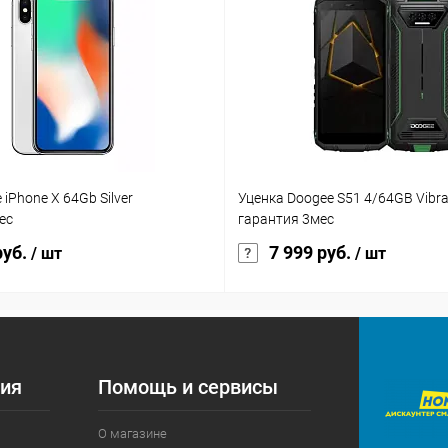
e iPhone X 64Gb Silver
Уценка Doogee S51 4/64GB Vibra
ес
гарантия 3мес
руб.
7 999 руб.
/ шт
/ шт
ия
Помощь и сервисы
О магазине