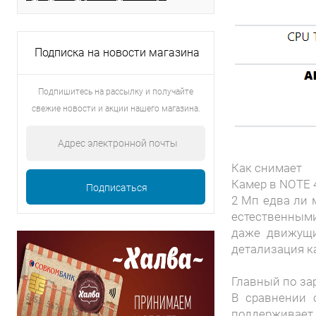
Подписка на новости магазина
Подпишитесь на рассылку и получайте
свежие новости и акции нашего магазина.
Как снимает
Камер в NOTE 4
2 Мп едва ли 
естественными
даже движущие
детализация к
Главный по за
В сравнении 
поддерживает 