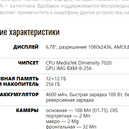
0% — за полчаса. Вдобавок поддерживается беспроводна
воляет примагнитить к смартфону другие устройства, н