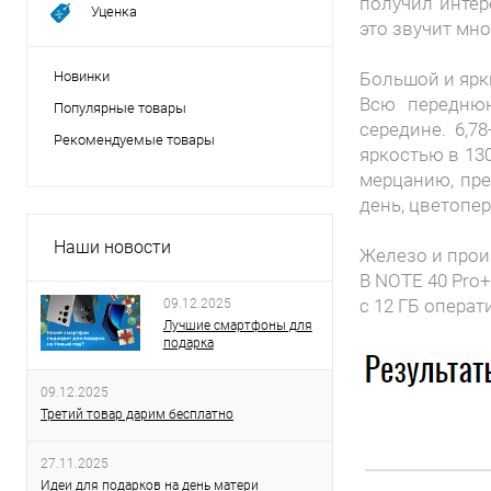
получил интер
Уценка
это звучит мн
Новинки
Большой и ярк
Всю переднюю
Популярные товары
середине. 6,
Рекомендуемые товары
яркостью в 130
мерцанию, пре
день, цветопер
Наши новости
Железо и прои
В NOTE 40 Pro+
с 12 ГБ операт
09.12.2025
Лучшие смартфоны для
подарка
09.12.2025
Третий товар дарим бесплатно
27.11.2025
Идеи для подарков на день матери