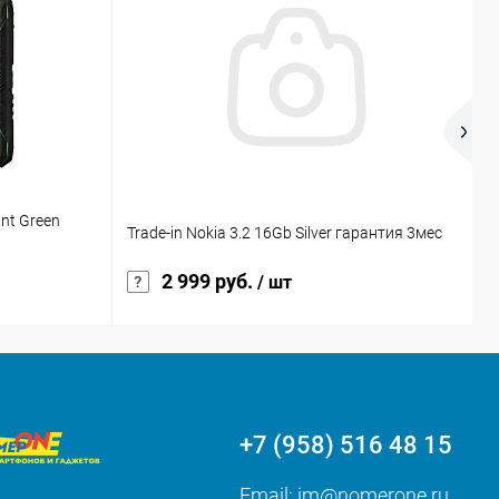
nt Green
Н
Trade-in Nokia 3.2 16Gb Silver гарантия 3мес
м
2 999 руб.
/ шт
+7 (958) 516 48 15
Email:
im@nomerone.ru