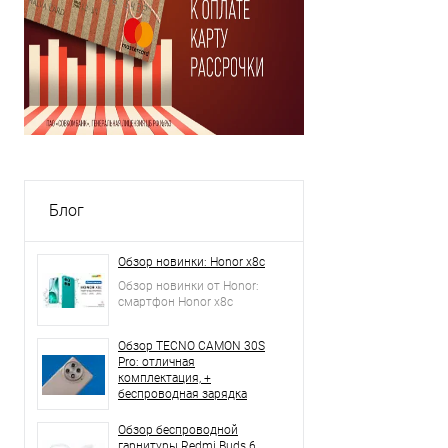
Блог
Обзор новинки: Honor x8c
Обзор новинки от Honor:
смартфон Honor x8c
Обзор TECNO CAMON 30S
Pro: отличная
комплектация, +
беспроводная зарядка
Обзор беспроводной
гарнитуры Redmi Buds 6