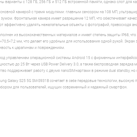
ы варианты с 128 ГБ, 256 ГБ и 512 ГБ встроенной памяти, однако слот для ка
сновной камерой с тремя модулями: главным сенсором на 108 МП, ультрашир
зумом. Фронтальная камера имеет разрешение 12 МП, что обеспечивает кач
ют эффективно удалять нежелательные объекты с фотографий, превосходя ан
ыполнен из высококачественных материалов и имеет степень защиты IP68, что 
×70,5×7,2 мм, что делает его удобным для использования одной рукой. Экран з
вость к царапинам и повреждениям.
од управлением операционной системы Android 15 с фирменным интерфейсом 
ностью до 25 Вт через USB Power Delivery 3.0, а также беспроводная зарядка
ство поддерживает работу с двумя nanoSIM-картами в режиме dual standby, н
ung Galaxy S25 5G SM-S931B сочетает в себе передовые технологии, высокую п
бором для пользователей, ищущих современный и надежный смартфон.