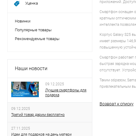
приложений. Доступн
Уценка
Смартфон оснащен о
кратным оптическим 
Новинки
интеллекта позволя
Популярные товары
Корпус Galaxy S25 в
Рекомендуемые товары
имеет размеры 146,9
повышенную устойчи
Смартфон работает п
быстрая зарядка мощ
Наши новости
отсутствует. Устрой
Таким образом, Sams
09.12.2025
привлекательным вы
Лучшие смартфоны для
подарка
Возврат к списку
09.12.2025
Третий товар дарим бесплатно
27.11.2025
Идеи для подарков на день матери