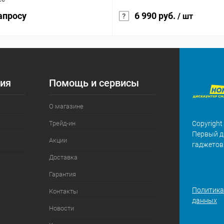
апросу
6 990 руб.
/ шт
ия
Помощь и сервисы
О магазине
Трейд-ин
Copyright
Первый д
Акции
гаджетов
Доставка
Гарантия
Политика
Контакты
данных
Новости