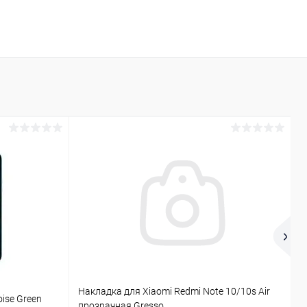
Накладка для Xiaomi Redmi Note 10/10s Air
T
ise Green
прозрачная Gresso
г