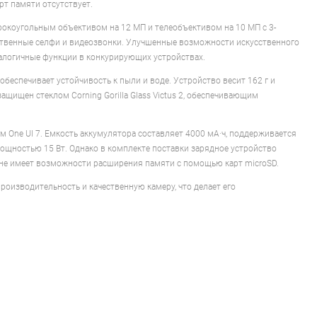
рт памяти отсутствует.
окоугольным объективом на 12 МП и телеобъективом на 10 МП с 3-
ественные селфи и видеозвонки. Улучшенные возможности искусственного
алогичные функции в конкурирующих устройствах.
обеспечивает устойчивость к пыли и воде. Устройство весит 162 г и
ащищен стеклом Corning Gorilla Glass Victus 2, обеспечивающим
One UI 7. Емкость аккумулятора составляет 4000 мА·ч, поддерживается
 мощностью 15 Вт. Однако в комплекте поставки зарядное устройство
о не имеет возможности расширения памяти с помощью карт microSD.
роизводительность и качественную камеру, что делает его