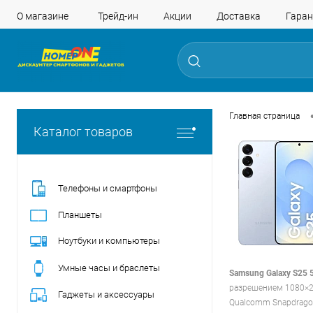
О магазине
Трейд-ин
Акции
Доставка
Гаран
Главная страница
Каталог товаров
Телефоны и смартфоны
Планшеты
Ноутбуки и компьютеры
Умные часы и браслеты
Samsung Galaxy S25
разрешением 1080×23
Гаджеты и аксессуары
Qualcomm Snapdragon