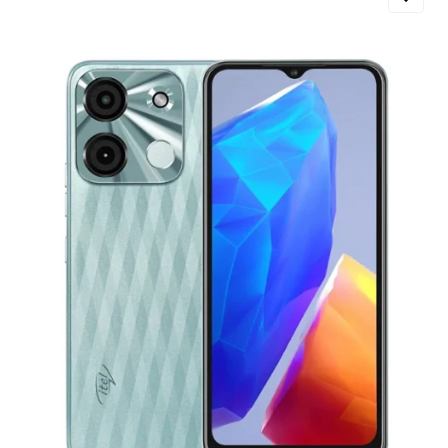
Добавляйте товары
в корзину
Оплачивайте сегодня только
25
% картой любого банка
Получайте товар
выбранный способом
Оставшиеся
75
% будут
списываться
с вашей карты
по
25
%
каждые 2 недели
Подробнее