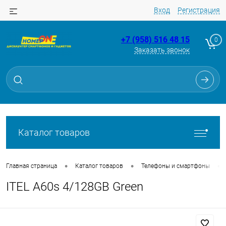
Вход
Регистрация
+7 (958) 516 48 15
0
Заказать звонок
Для клиентов всех банков
Разбейте
оплату
на части
без переплат
Каталог товаров
График платежей
•
•
•
Главная страница
Каталог товаров
Телефоны и смартфоны
ITEL A60s 4/128GB Green
Сегодня
25
%